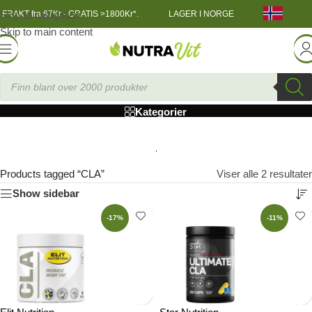
Skip to navigation
FRAKT fra 67Kr - GRATIS >1800Kr*.
LAGER I NORGE
Skip to main content
CLA
Kategorier
Products tagged “CLA”
Viser alle 2 resultater
Show sidebar
-17%
-11%