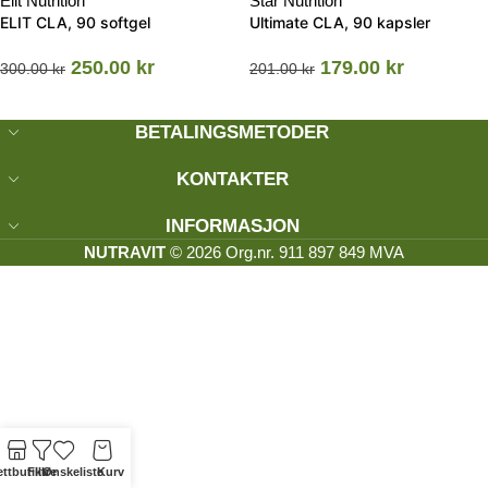
Elit Nutrition
Star Nutrition
ELIT CLA, 90 softgel
Ultimate CLA, 90 kapsler
250.00
kr
179.00
kr
300.00
kr
201.00
kr
BETALINGSMETODER
KONTAKTER
INFORMASJON
NUTRAVIT
© 2026 Org.nr. 911 897 849 MVA
ttbutikk
Filtre
Ønskeliste
Kurv