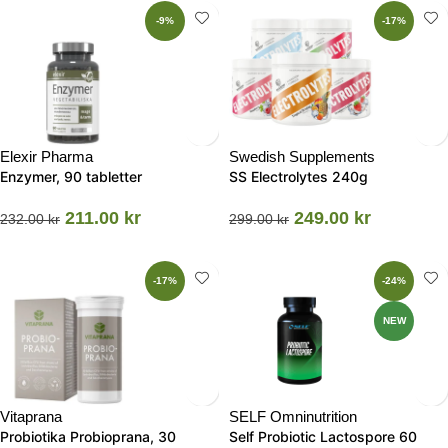
-9%
-17%
Elexir Pharma
Swedish Supplements
Enzymer, 90 tabletter
SS Electrolytes 240g
211.00
kr
249.00
kr
232.00
kr
299.00
kr
-17%
-24%
NEW
Vitaprana
SELF Omninutrition
Probiotika Probioprana, 30
Self Probiotic Lactospore 60