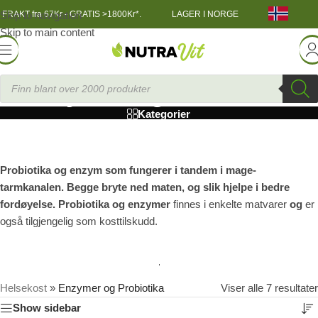
Skip to navigation
FRAKT fra 67Kr - GRATIS >1800Kr*.
LAGER I NORGE
Skip to main content
Enzymer og Probiotika
Kategorier
Probiotika og enzym som fungerer i tandem i mage-
tarmkanalen. Begge bryte ned maten, og slik hjelpe i bedre
fordøyelse. Probiotika og enzymer
finnes i enkelte matvarer
og
er
også tilgjengelig som kosttilskudd.
Helsekost
»
Enzymer og Probiotika
Viser alle 7 resultater
Show sidebar