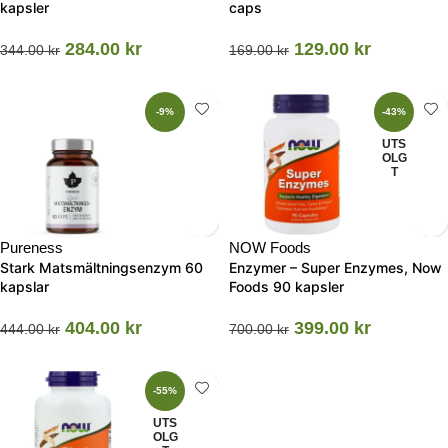
kapsler
caps
284.00
kr
129.00
kr
344.00
kr
169.00
kr
-9%
-43%
UTS
OLG
T
Pureness
NOW Foods
Stark Matsmältningsenzym 60
Enzymer – Super Enzymes, Now
kapslar
Foods 90 kapsler
404.00
kr
399.00
kr
444.00
kr
700.00
kr
-55%
UTS
OLG