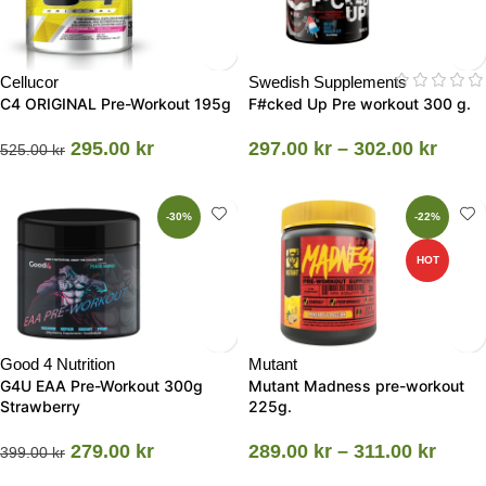
Cellucor
Swedish Supplements
C4 ORIGINAL Pre-Workout 195g
F#cked Up Pre workout 300 g.
295.00
kr
297.00
kr
–
302.00
kr
525.00
kr
-30%
-22%
HOT
Good 4 Nutrition
Mutant
G4U EAA Pre-Workout 300g
Mutant Madness pre-workout
Strawberry
225g.
279.00
kr
289.00
kr
–
311.00
kr
399.00
kr