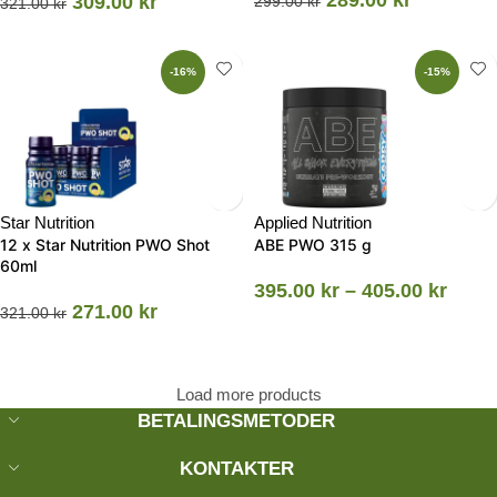
309.00
kr
299.00
kr
321.00
kr
-16%
-15%
Star Nutrition
Applied Nutrition
12 x Star Nutrition PWO Shot
ABE PWO 315 g
60ml
395.00
kr
–
405.00
kr
271.00
kr
321.00
kr
Load more products
BETALINGSMETODER
KONTAKTER