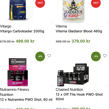
HOT
HOT
Vitargo
Viterna
Vitargo Carboloader 2000g
Viterna Gladiator Blood 460g
499.00
kr
379.00
kr
679.00
kr
499.00
kr
-4%
-3%
Nutramino Fitness
Chained Nutrition
12 x Off The Hook PWO-Shot
Nutrition
60ml
12 x Nutramino PWO Shot, 60 ml
289.00
kr