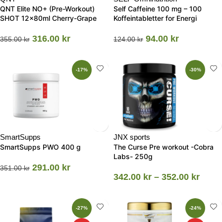
QNT Elite NO+ (Pre-Workout)
Self Caffeine 100 mg – 100
SHOT 12x80ml Cherry-Grape
Koffeintabletter for Energi
316.00
kr
94.00
kr
355.00
kr
124.00
kr
-17%
-30%
SmartSupps
JNX sports
SmartSupps PWO 400 g
The Curse Pre workout -Cobra
Labs- 250g
291.00
kr
351.00
kr
342.00
kr
–
352.00
kr
-27%
-24%