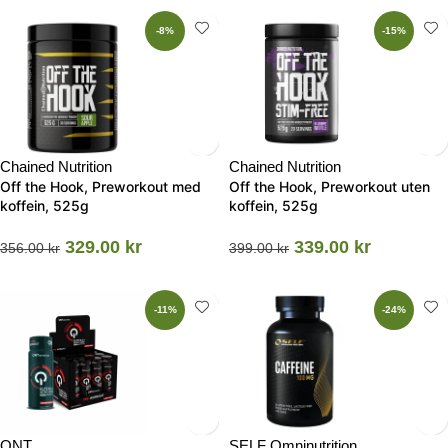
-8%
-15%
Chained Nutrition
Chained Nutrition
Off the Hook, Preworkout med
Off the Hook, Preworkout uten
koffein, 525g
koffein, 525g
329.00
kr
339.00
kr
356.00
kr
399.00
kr
-11%
-24%
QNT
SELF Omninutrition