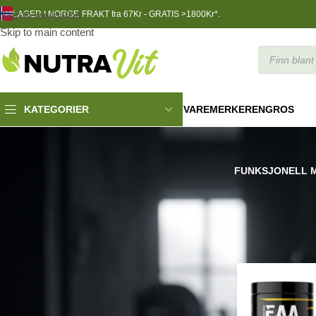
Skip to navigation
LAGER I NORGE
FRAKT fra 67Kr - GRATIS >1800Kr*.
Skip to main content
VAREMERKER
ENGROS
KATEGORIER
FUNKSJONELL 
TRENINGSNÆR
Filtrér produkter
Lukk
Filter