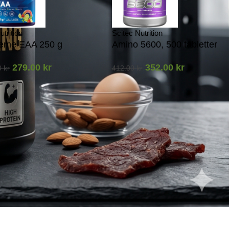
utrition
Scitec Nutrition
eme EAA 250 g
Amino 5600, 500 tabletter
279.00
kr
352.00
kr
0
kr
412.00
kr