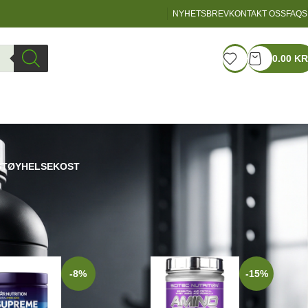
NYHETSBREV
KONTAKT OSS
FAQS
LOGIN / REGISTER
0.00
KR
STØY
HELSEKOST
w
9
12
18
24
-8%
-15%