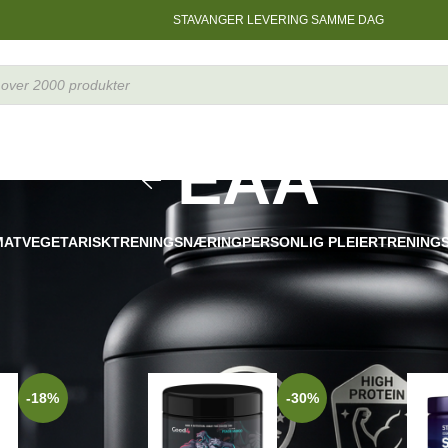
STAVANGER LEVERING SAMME DAG
EAA
MAT
VEGETARISK
TRENINGSNÆRING
PERSONLIG PLEIER
TRENING
ING
»
Aminosyrer
»
EAA
Sho
-18%
-30%