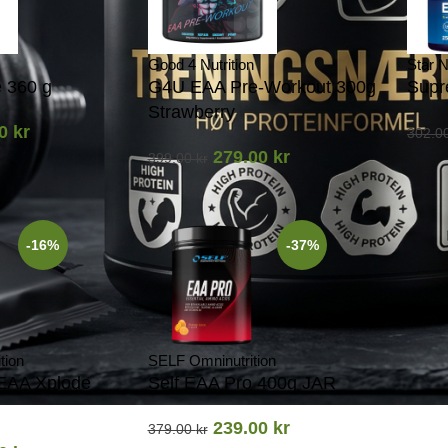
Good 4 Nutrition
Star N
 360 g
G4U EAA Pre-Workout 300g
Supr
Strawberry
00
kr
302.0
279.00
kr
399.00
kr
-16%
-37%
tion
SELF Omninutrition
EAA Xplode
Self EAA Pro 400g JAR
239.00
kr
379.00
kr