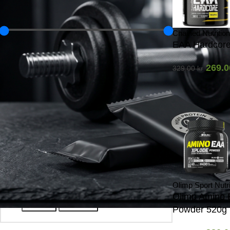
Pris
Chained Nutrition
EAA Hardcore
Kategori
269.
329.00
kr
TRENINGSNÆRING
Aminosyrer
EAA
Pre & Post Workout
Pre-Workout / PWO
Status
Olimp Sport Nutri
Olimp Amino 
På lager
I restordre
Powder 520g