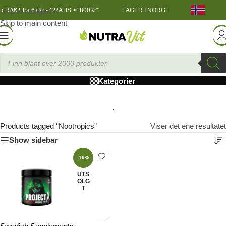
Skip to navigation
FRAKT fra 67Kr - GRATIS >1800Kr*.
LAGER I NORGE
Skip to main content
Nootropics
Kategorier
Products tagged “Nootropics”
Viser det ene resultatet
Show sidebar
-19%
UTS
OLG
T