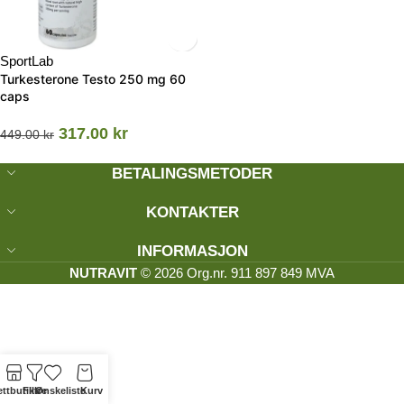
SportLab
Turkesterone Testo 250 mg 60
caps
317.00
kr
449.00
kr
BETALINGSMETODER
KONTAKTER
INFORMASJON
NUTRAVIT
© 2026 Org.nr. 911 897 849 MVA
ttbutikk
Filtre
Ønskeliste
Kurv