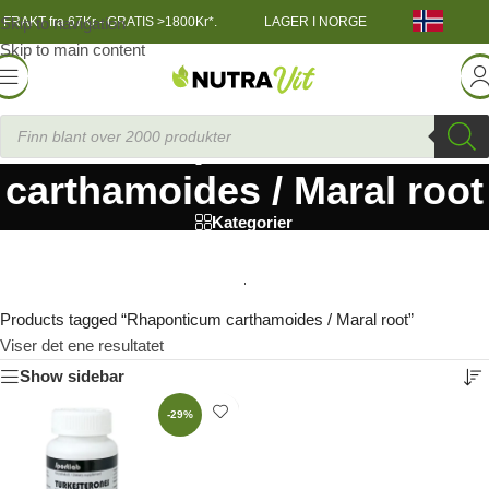
Skip to navigation
FRAKT fra 67Kr - GRATIS >1800Kr*.
LAGER I NORGE
Skip to main content
Rhaponticum
carthamoides / Maral root
Kategorier
Products tagged “Rhaponticum carthamoides / Maral root”
Viser det ene resultatet
Show sidebar
-29%