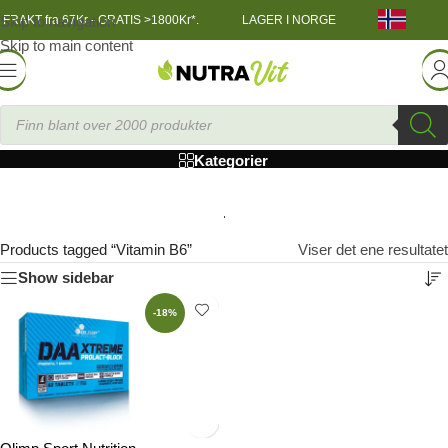
Skip to navigation
FRAKT fra 67Kr - GRATIS >1800Kr*.
LAGER I NORGE
Skip to main content
Vitamin B6
Kategorier
Products tagged “Vitamin B6”
Viser det ene resultatet
Show sidebar
-18%