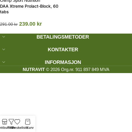
Olimp Sport Nutrition
DAA Xtreme Prolact-Block, 60
tabs
239.00
kr
291.00
kr
BETALINGSMETODER
KONTAKTER
INFORMASJON
NUTRAVIT
© 2026 Org.nr. 911 897 849 MVA
ttbutikk
Filtre
Ønskeliste
Kurv