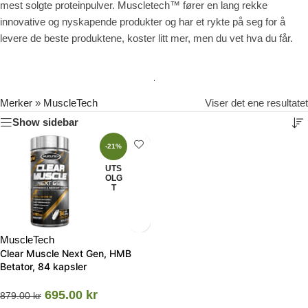
mest solgte proteinpulver. Muscletech™ fører en lang rekke
innovative og nyskapende produkter og har et rykte på seg for å
levere de beste produktene, koster litt mer, men du vet hva du får.
Merker
»
MuscleTech
Viser det ene resultatet
Show sidebar
-21%
UTS
OLG
T
MuscleTech
Clear Muscle Next Gen, HMB
Betator, 84 kapsler
695.00
kr
879.00
kr