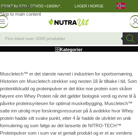
Skip to navigation
FRAKT fra 67Kr - GRATIS >1800Kr*.
LAGER I NORGE
Skip to main content
MuscleTech
Kategorier
Muscletech™ er det største navnet i industrien for sportsernæring.
Historien om Muscletech strekker seg nesten 18 år tilbake i tid. Som
proteintilskudd og proteinpulver er det ikke noe protein som skårer
høyere enn Whey Protein når det gjelder biologisk verdi og evne til å
påvirke proteinsyntesen for optimal muskelbygging. Muscletech™
satte inn utrolig mye forskningsressurser på å avdekke hvor Whey
protein hadde sitt svake punkt, etter 4 år hadde de utviklet en unik
formulering og som følge av det lanserte de NITRO-TECH™
Proteinpulver som i sum var et genialt produkt og er et av verdens