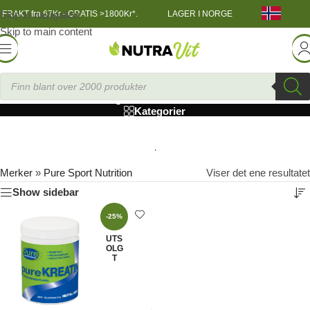
Skip to navigation
FRAKT fra 67Kr - GRATIS >1800Kr*.
LAGER I NORGE
Skip to main content
Pure Sport Nutrition
Kategorier
Merker
»
Pure Sport Nutrition
Viser det ene resultatet
Show sidebar
-25%
UTS
OLG
T