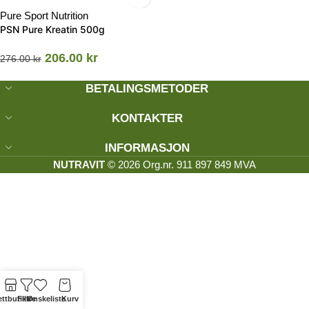
Pure Sport Nutrition
PSN Pure Kreatin 500g
206.00
kr
276.00
kr
BETALINGSMETODER
KONTAKTER
INFORMASJON
NUTRAVIT
© 2026 Org.nr. 911 897 849 MVA
ttbutikk
Filtre
Ønskeliste
Kurv