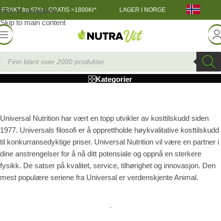
Skip to navigation
FRAKT fra 67Kr - GRATIS >1800Kr*.
LAGER I NORGE
Skip to main content
Universal Nutrition
Kategorier
Universal Nutrition har vært en topp utvikler av kosttilskudd siden
1977. Universals filosofi er å opprettholde høykvalitative kosttilskudd
til konkurransedyktige priser. Universal Nutrition vil være en partner i
dine anstrengelser for å nå ditt potensiale og oppnå en sterkere
fysikk. De satser på kvalitet, service, tilhørighet og innovasjon. Den
mest populære seriene fra Universal er verdenskjente Animal.