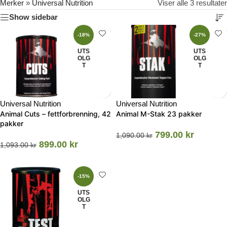
Merker
»
Universal Nutrition
Viser alle 3 resultater
Show sidebar
-18%
-27%
UTS
UTS
OLG
OLG
T
T
Universal Nutrition
Universal Nutrition
Animal Cuts – fettforbrenning, 42
Animal M-Stak 23 pakker
pakker
799.00
kr
1,090.00
kr
899.00
kr
1,093.00
kr
-15%
UTS
OLG
T