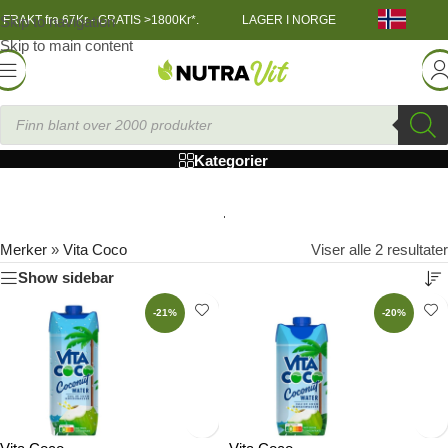
Skip to navigation
FRAKT fra 67Kr - GRATIS >1800Kr*.
LAGER I NORGE
Skip to main content
Vita Coco
Kategorier
Merker
»
Vita Coco
Viser alle 2 resultater
Show sidebar
-21%
-20%