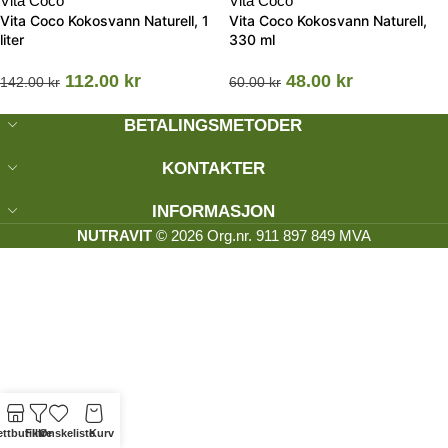
Vita Coco
Vita Coco
Vita Coco Kokosvann Naturell, 1
Vita Coco Kokosvann Naturell,
liter
330 ml
112.00
kr
48.00
kr
142.00
kr
60.00
kr
BETALINGSMETODER
KONTAKTER
INFORMASJON
NUTRAVIT
© 2026 Org.nr. 911 897 849 MVA
ttbutikk
Filtre
Ønskeliste
Kurv