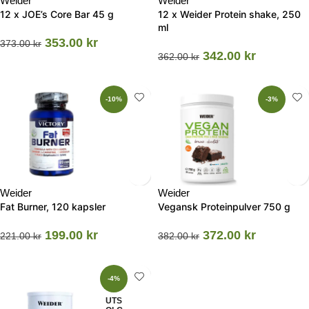
Weider
Weider
12 x JOE’s Core Bar 45 g
12 x Weider Protein shake, 250
ml
353.00
kr
373.00
kr
342.00
kr
362.00
kr
-10%
-3%
Weider
Weider
Fat Burner, 120 kapsler
Vegansk Proteinpulver 750 g
199.00
kr
372.00
kr
221.00
kr
382.00
kr
-4%
UTS