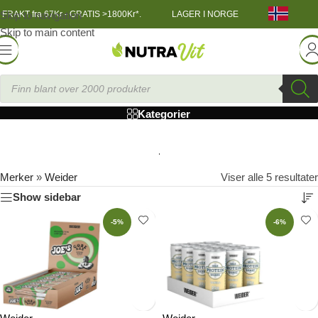
Skip to navigation
FRAKT fra 67Kr - GRATIS >1800Kr*.
LAGER I NORGE
Skip to main content
Weider
Kategorier
Merker
»
Weider
Viser alle 5 resultater
Show sidebar
-5%
-6%