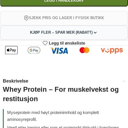
LEGG I HANDLEKURV
SJEKK PRIS OG LAGER I FYSISK BUTIKK
KJØP FLER – SPAR MER (RABATT)
Legg til ønskeliste
2
3-4
324.72
321.44
kr
kr
1%
2%
5-9
10+
314.88
298.48
kr
kr
Beskrivelse
4%
9%
Whey Protein – For muskelvekst og
restitusjon
Myseprotein med høyt proteininnhold og komplett
aminosyreprofil.
Ideell etter trening eller som et proteinrikt tilskudd i hverdagen.