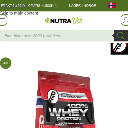
Skip to navigation
FRAKT fra 67Kr - GRATIS >1800Kr*.
LAGER I NORGE
Skip to main content
TRENINGSNÆRING
»
100% Myseprotein 1000 g
-6%