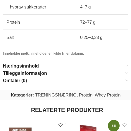
– hvorav sukkerarter
4–7 g
Protein
72–77 g
Salt
0,25–0,33 g
Inneholder melk. Inneholder en kilde til fenylalanin.
Næringsinnhold
Tilleggsinformasjon
Omtaler (0)
Kategorier:
TRENINGSNÆRING
,
Protein
,
Whey Protein
RELATERTE PRODUKTER
-6%