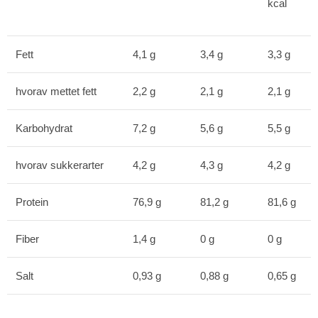
kcal
Fett
4,1 g
3,4 g
3,3 g
hvorav mettet fett
2,2 g
2,1 g
2,1 g
Karbohydrat
7,2 g
5,6 g
5,5 g
hvorav sukkerarter
4,2 g
4,3 g
4,2 g
Protein
76,9 g
81,2 g
81,6 g
Fiber
1,4 g
0 g
0 g
Salt
0,93 g
0,88 g
0,65 g