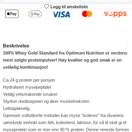
Legg til ønskeliste
2
3-4
298.98
295.96
kr
kr
1%
2%
5-9
10+
289.92
274.82
kr
kr
Beskrivelse
4%
9%
100% Whey Gold Standard fra Optimum Nutrition er verdens
mest solgte proteinpulver! Høy kvalitet og god smak er en
uslåelig kombinasjon!
Ca 24 g protein per porsjon
Hydrolisert mysepeptider
Veldig velsmakende smaker
Styrker restitusjonen og øker muskelveksten
Lettoppløselig
Gjennom sofistikerte metoder kan myse “isoleres” fra råvarens
uønskede innhold som fett, kolesterol, laktose, for så til slutt gi et
myseprotein som er mer enn 90 % protein. Denne reneste formen