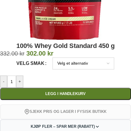
100% Whey Gold Standard 450 g
302.00
kr
332.00
kr
VELG SMAK
-
+
LEGG I HANDLEKURV
SJEKK PRIS OG LAGER I FYSISK BUTIKK
KJØP FLER – SPAR MER (RABATT)