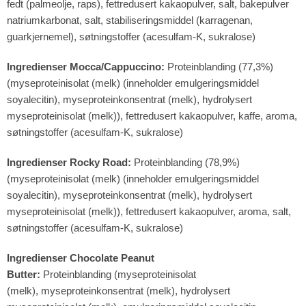
fedt (palmeolje, raps), fettredusert kakaopulver, salt, bakepulver
natriumkarbonat, salt, stabiliseringsmiddel (karragenan,
guarkjernemel), søtningstoffer (acesulfam-K, sukralose)
Ingredienser Mocca/Cappuccino:
Proteinblanding (77,3%)
(myseproteinisolat (melk) (inneholder emulgeringsmiddel
soyalecitin), myseproteinkonsentrat (melk), hydrolysert
myseproteinisolat (melk)), fettredusert kakaopulver, kaffe, aroma,
søtningstoffer (acesulfam-K, sukralose)
Ingredienser Rocky Road:
Proteinblanding (78,9%)
(myseproteinisolat (melk) (inneholder emulgeringsmiddel
soyalecitin), myseproteinkonsentrat (melk), hydrolysert
myseproteinisolat (melk)), fettredusert kakaopulver, aroma, salt,
søtningstoffer (acesulfam-K, sukralose)
Ingredienser Chocolate Peanut
Butter:
Proteinblanding (myseproteinisolat
(melk), myseproteinkonsentrat (melk), hydrolysert