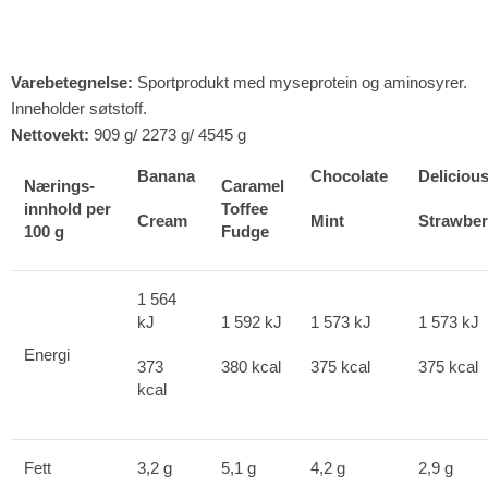
Varebetegnelse:
Sportprodukt med myseprotein og aminosyrer.
Inneholder søtstoff.
Nettovekt:
909 g/ 2273 g/ 4545 g
Banana
Chocolate
Deliciou
Nærings-
Caramel
innhold per
Toffee
Cream
Mint
Strawber
100 g
Fudge
1 564
kJ
1 592 kJ
1 573 kJ
1 573 kJ
Energi
373
380 kcal
375 kcal
375 kcal
kcal
Fett
3,2 g
5,1 g
4,2 g
2,9 g