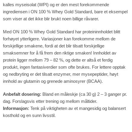
kalles myseisolat (WPI) og er den mest forekommende
ingrediensen i ON 100 % Whey Gold Standard, bare et eksempel
som viser at det ikke blir brukt noen billige råvarer.
Med ON 100 % Whey Gold Standard har proteininnholdet blitt
forhøyet ytterligere. Variasjoner kan forekomme mellom de
forskjellige smakene, fordi at det blir tilsatt forskjellige
smaksemner for å få frem den riktige smaken! Innholdet av
protein ligger mellom 79 – 82 %, og dette er altså et ferdig
produkt, ingen fantasiverdier som ofte brukes. For lettere opptak
og nedbryting er det tilsatt enzymer, mer mysepeptider, høyt
innhold av glutamin og grenede aminosyrer (BCAA).
Anbefalt dosering:
Bland en måleskje (ca 30 g) 2 – 3 ganger pr.
dag. Forslagsvis etter trening og mellom måltider.
Informasjon:
Tenk på viktigheten av et mangesidig og balansert
kosthold og en sunn livsstil.