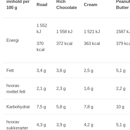
innhold per
Rich
Peanu
R
oad
Cream
100 g
C
hocolate
Butter
1 552
kJ
1 558 kJ
1 521 kJ
1587 k
Energi
370
372 kcal
363 kcal
379 kc
kcal
Fett
3,4 g
3,8 g
2,5 g
5,1 g
hvorav
2,1 g
2,3 g
1,6 g
2,2 g
mettet fett
Karbohydrat
7,5 g
5,8 g
7,8 g
10 g
hvorav
4,3 g
3,9 g
4,2 g
5,1 g
sukkerarter