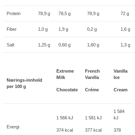
Protein
78,9 g
78,5 g
78,9 g
72 g
Fiber
1,0 g
1,9 g
0,2 g
1,6 g
Salt
1,25 g
0,60 g
1,60 g
1,3 g
Extreme
French
Vanilla
Milk
Vanilla
Ice
Nærings-innhold
per 100 g
Chocolate
Créme
C
ream
1 584
1 566 kJ
1 581 kJ
kJ
Energi
374 kcal
377 kcal
378