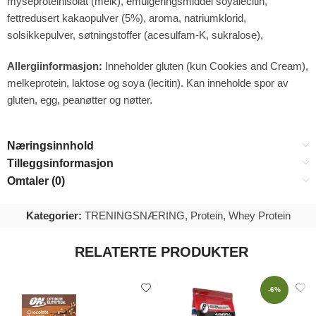
myseproteinisolat (melk), emulgeringsmiddel soyalecitin,
fettredusert kakaopulver (5%), aroma, natriumklorid,
solsikkepulver, søtningstoffer (acesulfam-K, sukralose),
Allergiinformasjon:
Inneholder gluten (kun Cookies and Cream),
melkeprotein, laktose og soya (lecitin). Kan inneholde spor av
gluten, egg, peanøtter og nøtter.
Næringsinnhold
Tilleggsinformasjon
Omtaler (0)
Kategorier:
TRENINGSNÆRING
,
Protein
,
Whey Protein
RELATERTE PRODUKTER
-6%