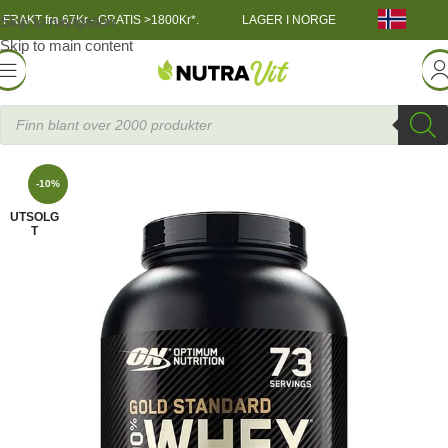
Skip to navigation
FRAKT fra 67Kr - GRATIS >1800Kr*.
LAGER I NORGE
Skip to main content
SNÆRING
»
100% Whey Gold Standard Myseprotein 2273 g
-10%
UTSOLG
T