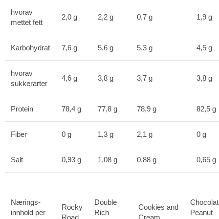
hvorav
2,0 g
2,2 g
0,7 g
1,9 g
mettet fett
Karbohydrat
7,6 g
5,6 g
5,3 g
4,5 g
hvorav
4,6 g
3,8 g
3,7 g
3,8 g
sukkerarter
Protein
78,4 g
77,8 g
78,9 g
82,5 g
Fiber
0 g
1,3 g
2,1 g
0 g
Salt
0,93 g
1,08 g
0,88 g
0,65 g
Nærings-
Double
Chocolat
Rocky
Cookies and
innhold per
Rich
Peanut
Road
Cream