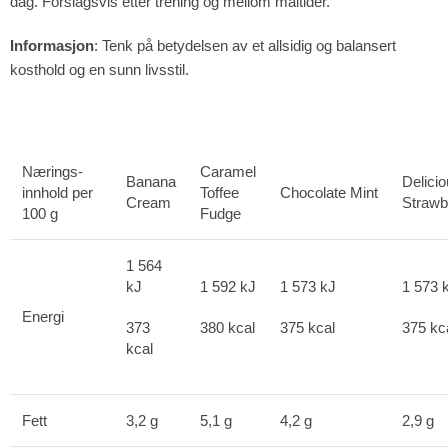
dag. Forslagsvis etter trening og mellom måltider.
Informasjon
: Tenk på betydelsen av et allsidig og balansert
kosthold og en sunn livsstil.
Nærings-
Caramel
Banana
Delici
innhold per
Toffee
Chocolate Mint
Cream
Strawb
100 g
Fudge
1 564
kJ
1 592 kJ
1 573 kJ
1 573 
Energi
373
380 kcal
375 kcal
375 kc
kcal
Fett
3,2 g
5,1 g
4,2 g
2,9 g