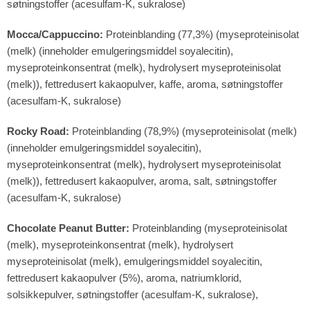
søtningstoffer (acesulfam-K, sukralose)
Mocca/Cappuccino:
Proteinblanding (77,3%) (myseproteinisolat
(melk) (inneholder emulgeringsmiddel soyalecitin),
myseproteinkonsentrat (melk), hydrolysert myseproteinisolat
(melk)), fettredusert kakaopulver, kaffe, aroma, søtningstoffer
(acesulfam-K, sukralose)
Rocky Road:
Proteinblanding (78,9%) (myseproteinisolat (melk)
(inneholder emulgeringsmiddel soyalecitin),
myseproteinkonsentrat (melk), hydrolysert myseproteinisolat
(melk)), fettredusert kakaopulver, aroma, salt, søtningstoffer
(acesulfam-K, sukralose)
Chocolate Peanut Butter:
Proteinblanding (myseproteinisolat
(melk), myseproteinkonsentrat (melk), hydrolysert
myseproteinisolat (melk), emulgeringsmiddel soyalecitin,
fettredusert kakaopulver (5%), aroma, natriumklorid,
solsikkepulver, søtningstoffer (acesulfam-K, sukralose),