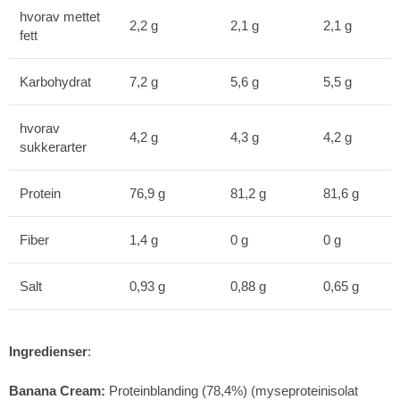
hvorav mettet
2,2 g
2,1 g
2,1 g
fett
Karbohydrat
7,2 g
5,6 g
5,5 g
hvorav
4,2 g
4,3 g
4,2 g
sukkerarter
Protein
76,9 g
81,2 g
81,6 g
Fiber
1,4 g
0 g
0 g
Salt
0,93 g
0,88 g
0,65 g
Ingredienser
:
Banana Cream:
Proteinblanding (78,4%) (myseproteinisolat