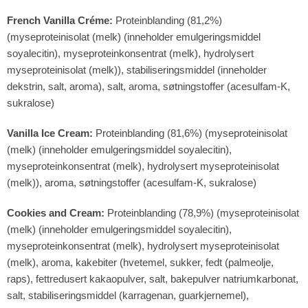
French Vanilla Créme:
Proteinblanding (81,2%)
(myseproteinisolat (melk) (inneholder emulgeringsmiddel
soyalecitin), myseproteinkonsentrat (melk), hydrolysert
myseproteinisolat (melk)), stabiliseringsmiddel (inneholder
dekstrin, salt, aroma), salt, aroma, søtningstoffer (acesulfam-K,
sukralose)
Vanilla Ice Cream:
Proteinblanding (81,6%) (myseproteinisolat
(melk) (inneholder emulgeringsmiddel soyalecitin),
myseproteinkonsentrat (melk), hydrolysert myseproteinisolat
(melk)), aroma, søtningstoffer (acesulfam-K, sukralose)
Cookies and Cream:
Proteinblanding (78,9%) (myseproteinisolat
(melk) (inneholder emulgeringsmiddel soyalecitin),
myseproteinkonsentrat (melk), hydrolysert myseproteinisolat
(melk), aroma, kakebiter (hvetemel, sukker, fedt (palmeolje,
raps), fettredusert kakaopulver, salt, bakepulver natriumkarbonat,
salt, stabiliseringsmiddel (karragenan, guarkjernemel),