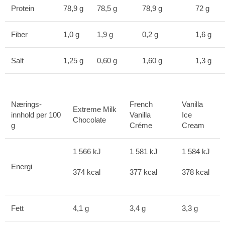
Protein
78,9 g
78,5 g
78,9 g
72 g
Fiber
1,0 g
1,9 g
0,2 g
1,6 g
Salt
1,25 g
0,60 g
1,60 g
1,3 g
Nærings-
French
Vanilla
Extreme Milk
innhold per 100
Vanilla
Ice
Chocolate
g
Créme
Cream
1 566 kJ
1 581 kJ
1 584 kJ
Energi
374 kcal
377 kcal
378 kcal
Fett
4,1 g
3,4 g
3,3 g