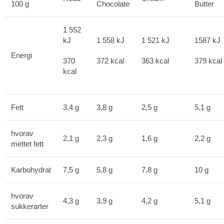
100 g
Chocolate
Butter
1 552
kJ
1 558 kJ
1 521 kJ
1587 kJ
Energi
370
372 kcal
363 kcal
379 kcal
kcal
Fett
3,4 g
3,8 g
2,5 g
5,1 g
hvorav
2,1 g
2,3 g
1,6 g
2,2 g
mettet fett
Karbohydrat
7,5 g
5,8 g
7,8 g
10 g
hvorav
4,3 g
3,9 g
4,2 g
5,1 g
sukkerarter