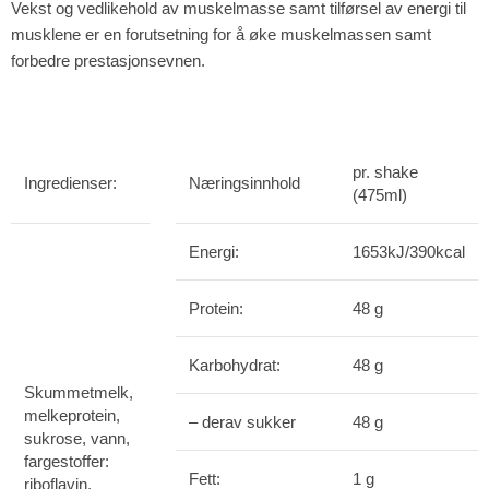
Vekst og vedlikehold av muskelmas­se samt tilførsel av energi til
musklene er en forutsetning for å øke muskelmassen samt
forbedre prestasjonsevnen.
pr. shake
Ingredienser:
Næringsinnhold
(475ml)
Energi:
1653kJ/390kcal
Protein:
48 g
Karbohydrat:
48 g
Skummetmelk,
melkeprotein,
– derav sukker
48 g
sukrose, vann,
fargestoffer:
Fett:
1 g
riboflavin,