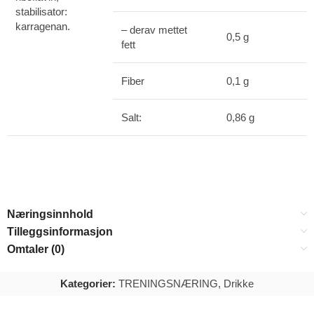
stabilisator:
karragenan.
– derav mettet
0,5 g
fett
Fiber
0,1 g
Salt:
0,86 g
Næringsinnhold
Tilleggsinformasjon
Omtaler (0)
Kategorier:
TRENINGSNÆRING
,
Drikke