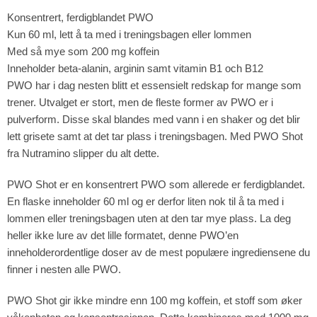
Konsentrert, ferdigblandet PWO
Kun 60 ml, lett å ta med i treningsbagen eller lommen
Med så mye som 200 mg koffein
Inneholder beta-alanin, arginin samt vitamin B1 och B12
PWO har i dag nesten blitt et essensielt redskap for mange som
trener. Utvalget er stort, men de fleste former av PWO er i
pulverform. Disse skal blandes med vann i en shaker og det blir
lett grisete samt at det tar plass i treningsbagen. Med PWO Shot
fra Nutramino slipper du alt dette.
PWO Shot er en konsentrert PWO som allerede er ferdigblandet.
En flaske inneholder 60 ml og er derfor liten nok til å ta med i
lommen eller treningsbagen uten at den tar mye plass. La deg
heller ikke lure av det lille formatet, denne PWO’en
inneholderordentlige doser av de mest populære ingrediensene du
finner i nesten alle PWO.
PWO Shot gir ikke mindre enn 100 mg koffein, et stoff som øker