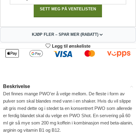
SETT MEG PÅ VENTELISTEN
KJØP FLER – SPAR MER (RABATT)
Legg til ønskeliste
2
3-4
304.92
301.84
kr
kr
1%
2%
5-9
10+
295.68
280.28
kr
kr
Beskrivelse
4%
9%
Det finnes mange PWO’er å velge mellom. De fleste i form av
pulver som skal blandes med vann i en shaker. Hvis du vil slippe
alt gris med dette og i stedet ta en konsentrert PWO som allerede
er ferdig blandet skal du velge en PWO Shot. En servering på 60
ml gir så mye som 200 mg koffein i kombinasjon med beta-alanin,
arginin og vitamin B1 og B12.