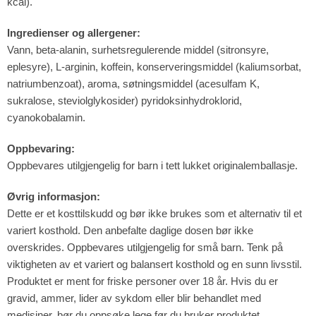
kcal).
Ingredienser og allergener:
Vann, beta-alanin, surhetsregulerende middel (sitronsyre,
eplesyre), L-arginin, koffein, konserveringsmiddel (kaliumsorbat,
natriumbenzoat), aroma, søtningsmiddel (acesulfam K,
sukralose, steviolglykosider) pyridoksinhydroklorid,
cyanokobalamin.
Oppbevaring:
Oppbevares utilgjengelig for barn i tett lukket originalemballasje.
Øvrig informasjon:
Dette er et kosttilskudd og bør ikke brukes som et alternativ til et
variert kosthold. Den anbefalte daglige dosen bør ikke
overskrides. Oppbevares utilgjengelig for små barn. Tenk på
viktigheten av et variert og balansert kosthold og en sunn livsstil.
Produktet er ment for friske personer over 18 år. Hvis du er
gravid, ammer, lider av sykdom eller blir behandlet med
medisiner, bør du oppsøke lege før du bruker produktet.