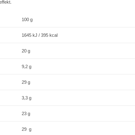
ffekt.
100 g
1645 kJ / 395 kcal
20 g
9,2 g
29 g
3,3 g
23 g
29 g