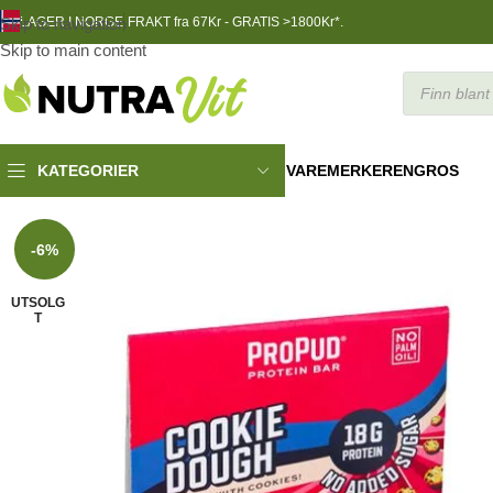
Skip to navigation
LAGER I NORGE
FRAKT fra 67Kr - GRATIS >1800Kr*.
Skip to main content
VAREMERKER
ENGROS
KATEGORIER
TRENINGSNÆRING
»
12 x ProPud Protein Bar, 55 g
-6%
UTSOLG
T