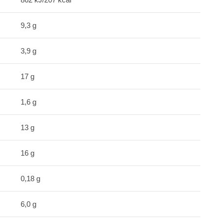
9,3 g
3,9 g
17 g
1,6 g
13 g
16 g
0,18 g
6,0 g