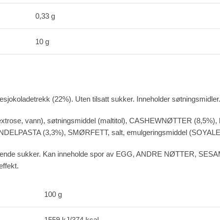
0,33 g
10 g
koladetrekk (22%). Uten tilsatt sukker. Inneholder søtningsmidler
rose, vann), søtningsmiddel (maltitol), CASHEWNØTTER (8,5%), kol
ELPASTA (3,3%), SMØRFETT, salt, emulgeringsmiddel (SOYALECITI
forekommende sukker. Kan inneholde spor av EGG, ANDRE NØTTER, SE
ffekt.
100 g
1559 kJ/374 kcal