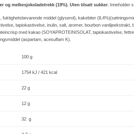
r og melkesjokoladetrekk (19%). Uten tilsatt sukker.
Inneholder s
ktighetsbevarende middel (glyserol), kakebiter (8,4%)(søtningsmiddel
velse, tapiokastivelse, inulin, salt, aromer, bourbon vaniljeekstrakt, 
isp med kakao (SOYAPROTEINISOLAT, tapiokastivelse, fettreduser
ingsmiddel (aspartam, acesulfam K).
100 g
1754 kJ / 421 kcal
22 g
12 g
32 g