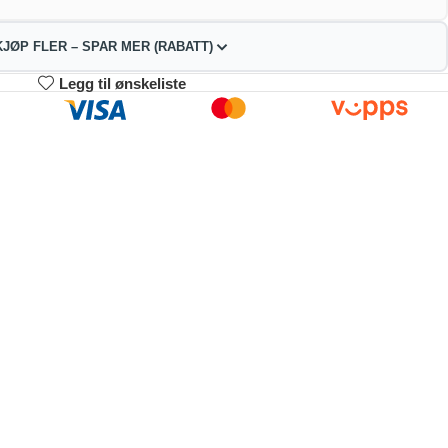
KJØP FLER – SPAR MER (RABATT)
Legg til ønskeliste
3-4
5-9
10+
36.14
329.28
312.13
kr
kr
kr
2%
4%
9%