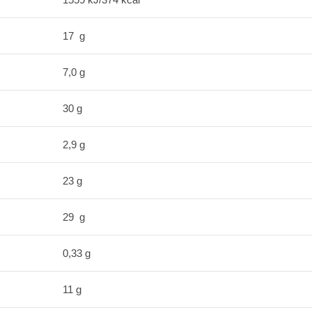
17 g
7,0 g
30 g
2,9 g
23 g
29 g
0,33 g
11 g