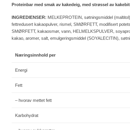
Proteinbar med smak av kakedeig, med strøssel av kakebite
INGREDIENSER:
MELKEPROTEIN, søtningsmiddel (maltitol), fu
fettredusert kakaopulver, rismel, SMØRFETT, modifisert potetsti
SMØRFETT, kakaosmør, vann, HELMELKSPULVER, soyaproteincr
kakao, aromer, salt, emulgeringsmiddel (SOYALECITIN), søtn
Næringsinnhold per
Energi
Fett
– hvorav mettet fett
Karbohydrat