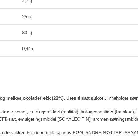
2,7 g
25 g
30 g
0,44 g
g melkesjokoladetrekk (22%). Uten tilsatt sukker.
Inneholder søtn
e, vann), søtningsmiddel (maltitol), kollagenpeptider (fra okse
 salt, emulgeringsmiddel (SOYALECITIN), aromer, søtningsmiddel
forekommende sukker. Kan inneholde spor av EGG, ANDRE NØTTER, SE