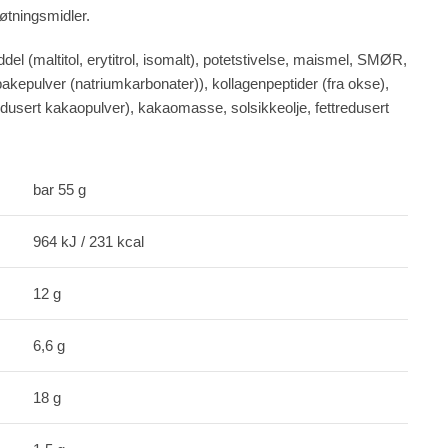
øtningsmidler.
 (maltitol, erytitrol, isomalt), potetstivelse, maismel, SMØR,
bakepulver (natriumkarbonater)), kollagenpeptider (fra okse),
t kakaopulver), kakaomasse, solsikkeolje, fettredusert
bar 55 g
964 kJ / 231 kcal
12 g
6,6 g
18 g