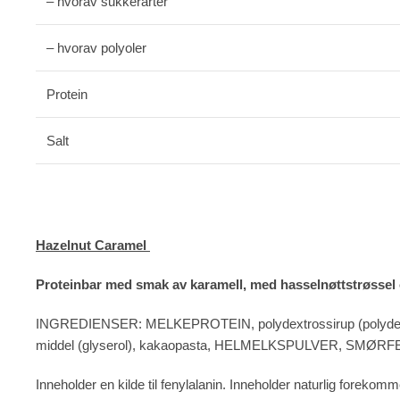
– hvorav sukkerarter
– hvorav polyoler
Protein
Salt
Hazelnut Caramel
Proteinbar med smak av karamell, med hasselnøttstrøssel o
INGREDIENSER: MELKEPROTEIN, polydextrossirup (polydextros
middel (glyserol), kakaopasta, HELMELKSPULVER, SMØRFETT,
Inneholder en kilde til fenylalanin. Inneholder naturlig 