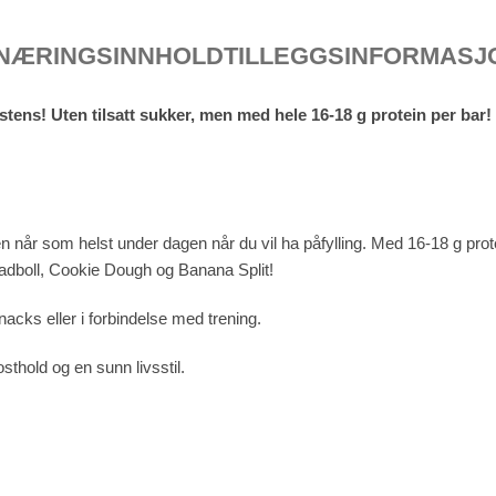
NÆRINGSINNHOLD
TILLEGGSINFORMASJ
tens! Uten tilsatt sukker, men med hele 16-18 g protein per bar!
år som helst under dagen når du vil ha påfylling. Med 16-18 g protein
adboll, Cookie Dough og Banana Split!
acks eller i forbindelse med trening.
sthold og en sunn livsstil.