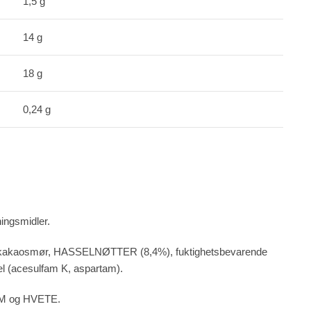
1,5 g
14 g
18 g
0,24 g
ingsmidler.
), kakaosmør, HASSELNØTTER (8,4%), fuktighetsbevarende
 (acesulfam K, aspartam).
SAM og HVETE.