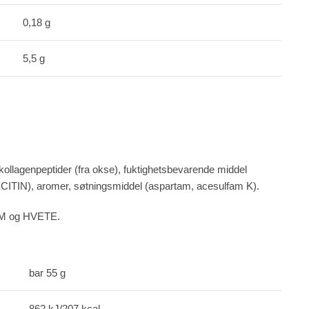
0,18 g
5,5 g
.
lagenpeptider (fra okse), fuktighetsbevarende middel
N), aromer, søtningsmiddel (aspartam, acesulfam K).
SAM og HVETE.
bar 55 g
862 kJ/207 kcal