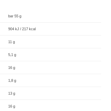
bar 55 g
904 kJ / 217 kcal
11 g
5,1 g
16 g
1,8 g
13 g
16 g