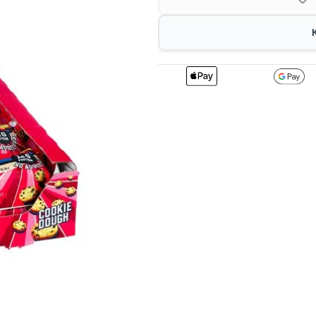
2
339.57
3
kr
1%