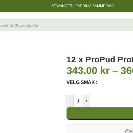
STAVANGER LEVERING SAMME DAG
12 x ProPud Prot
343.00
kr
–
36
VELG SMAK
-
+
S