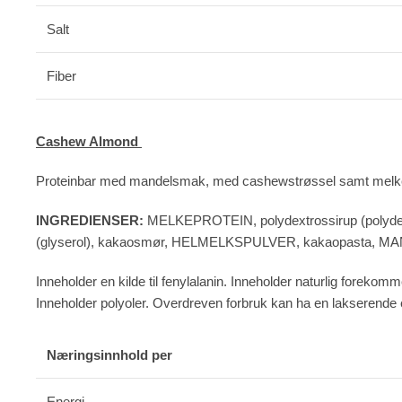
Salt
Fiber
Cashew Almond
Proteinbar med mandelsmak, med cashewstrøssel samt melkesjo
INGREDIENSER:
MELKEPROTEIN, polydextrossirup (polydext
(glyserol), kakaosmør, HELMELKSPULVER, kakaopasta, MAND
Inneholder en kilde til fenylalanin. Inneholder naturlig 
Inneholder polyoler. Overdreven forbruk kan ha en lakserende e
Næringsinnhold per
Energi