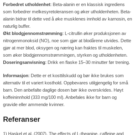
Forbedret utholdenhet
: Beta-alanin er en klassisk ingrediens
som forbedrer melkesyretoleransen og øker utholdenheten. Beta-
alanin bidrar til dette ved å øke musklenes innhold av karnosin, en
naturlig buffer.
Økt blodgjennomstrømming
: L-citrullin øker produksjonen av
nitrogenmonoksid (NO), noe som gjør at blodårene utvides. Dette
gjør at mer blod, oksygen og næring kan fraktes til muskelen,
som øker blodgjennomstrømmingen, styrken og utholdenheten.
Doseringsanvisning
: Drikk en flaske 15–30 minutter før trening.
Informasjon
: Dette er et kosttilskudd og bør ikke brukes som
alternativ til et variert kosthold. Oppbevares utilgjengelig for små
barn. Den anbefalte daglige dosen bør ikke overskrides. Høyt
koffeininnhold (333 mg/100 ml). Anbefales ikke for barn og
gravide eller ammende kvinner.
Referanser
1) Haskel et al. (2007). The effects of L-theanine, caffeine and