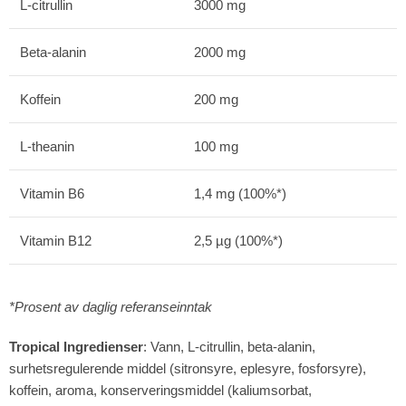
L-citrullin
3000 mg
Beta-alanin
2000 mg
Koffein
200 mg
L-theanin
100 mg
Vitamin B6
1,4 mg (100%*)
Vitamin B12
2,5 µg (100%*)
*Prosent av daglig referanseinntak
Tropical Ingredienser
: Vann, L-citrullin, beta-alanin,
surhetsregulerende middel (sitronsyre, eplesyre, fosforsyre),
koffein, aroma, konserveringsmiddel (kaliumsorbat,