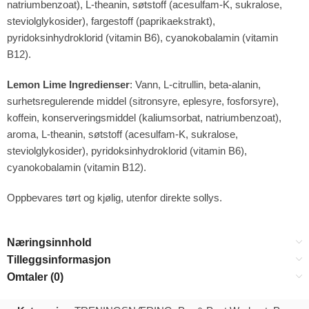
natriumbenzoat), L-theanin, søtstoff (acesulfam-K, sukralose,
steviolglykosider), fargestoff (paprikaekstrakt),
pyridoksinhydroklorid (vitamin B6), cyanokobalamin (vitamin
B12).
Lemon Lime Ingredienser
: Vann, L-citrullin, beta-alanin,
surhetsregulerende middel (sitronsyre, eplesyre, fosforsyre),
koffein, konserveringsmiddel (kaliumsorbat, natriumbenzoat),
aroma, L-theanin, søtstoff (acesulfam-K, sukralose,
steviolglykosider), pyridoksinhydroklorid (vitamin B6),
cyanokobalamin (vitamin B12).
Oppbevares tørt og kjølig, utenfor direkte sollys.
Næringsinnhold
Tilleggsinformasjon
Omtaler (0)