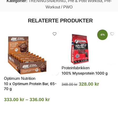
Kategorier:
TRENINGSNÆRING
,
Pre & Post Workout
,
Pre-
Workout / PWO
RELATERTE PRODUKTER
-6%
Proteinfabrikken
100% Myseprotein 1000 g
Optimum Nutrition
10 x Optimum Protein Bar, 65-
328.00
kr
348.00
kr
70 g
333.00
kr
–
336.00
kr