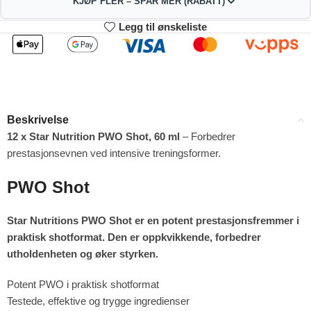
KJØP FLER – SPAR MER (RABATT)
Legg til ønskeliste
2
3-4
268.29
265.58
kr
kr
1%
2%
5-9
10+
260.16
246.61
kr
kr
Beskrivelse
4%
9%
12 x Star Nutrition PWO Shot, 60 ml
– Forbedrer
prestasjonsevnen ved intensive treningsformer.
PWO Shot
Star Nutritions PWO Shot er en potent prestasjonsfremmer i
praktisk shotformat. Den er oppkvikkende, forbedrer
utholdenheten og øker styrken.
Potent PWO i praktisk shotformat
Testede, effektive og trygge ingredienser