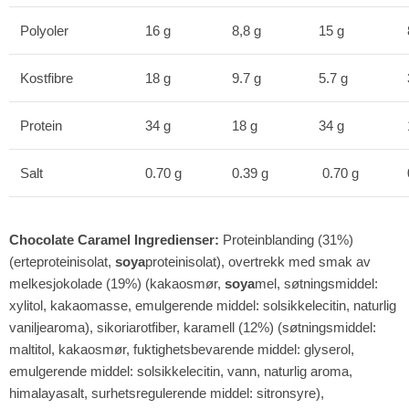
Polyoler
16 g
8,8 g
15 g
Kostfibre
18 g
9.7 g
5.7 g
Protein
34 g
18 g
34 g
Salt
0.70 g
0.39 g
0.70 g
Chocolate Caramel Ingredienser:
Proteinblanding (31%)
(erteproteinisolat,
soya
proteinisolat), overtrekk med smak av
melkesjokolade (19%) (kakaosmør,
soya
mel, søtningsmiddel:
xylitol, kakaomasse, emulgerende middel: solsikkelecitin, naturlig
vaniljearoma), sikoriarotfiber, karamell (12%) (søtningsmiddel:
maltitol, kakaosmør, fuktighetsbevarende middel: glyserol,
emulgerende middel: solsikkelecitin, vann, naturlig aroma,
himalayasalt, surhetsregulerende middel: sitronsyre),