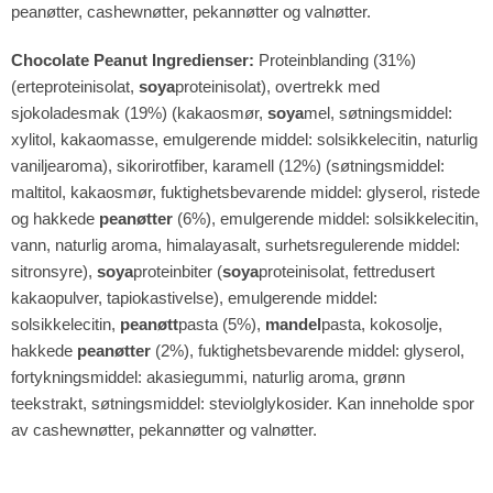
peanøtter, cashewnøtter, pekannøtter og valnøtter.
Chocolate Peanut Ingredienser:
Proteinblanding (31%)
(erteproteinisolat,
soya
proteinisolat), overtrekk med
sjokoladesmak (19%) (kakaosmør,
soya
mel, søtningsmiddel:
xylitol, kakaomasse, emulgerende middel: solsikkelecitin, naturlig
vaniljearoma), sikorirotfiber, karamell (12%) (søtningsmiddel:
maltitol, kakaosmør, fuktighetsbevarende middel: glyserol, ristede
og hakkede
peanøtter
(6%), emulgerende middel: solsikkelecitin,
vann, naturlig aroma, himalayasalt, surhetsregulerende middel:
sitronsyre),
soya
proteinbiter (
soya
proteinisolat, fettredusert
kakaopulver, tapiokastivelse), emulgerende middel:
solsikkelecitin,
peanøtt
pasta (5%),
mandel
pasta, kokosolje,
hakkede
peanøtter
(2%), fuktighetsbevarende middel: glyserol,
fortykningsmiddel: akasiegummi, naturlig aroma, grønn
teekstrakt, søtningsmiddel: steviolglykosider. Kan inneholde spor
av cashewnøtter, pekannøtter og valnøtter.