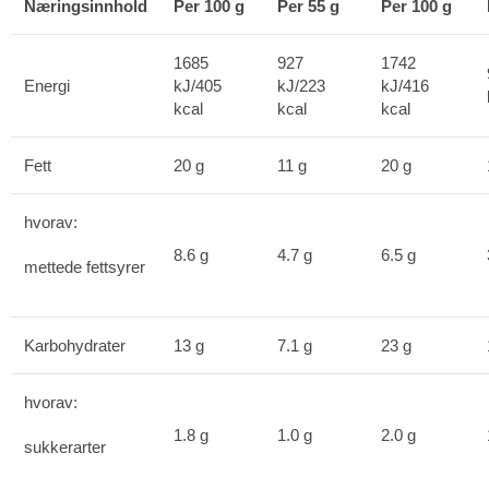
Næringsinnhold
Per 100 g
Per 55 g
Per 100 g
1685
927
1742
Energi
kJ/405
kJ/223
kJ/416
kcal
kcal
kcal
Fett
20 g
11 g
20 g
hvorav:
8.6 g
4.7 g
6.5 g
mettede fettsyrer
Karbohydrater
13 g
7.1 g
23 g
hvorav:
1.8 g
1.0 g
2.0 g
sukkerarter