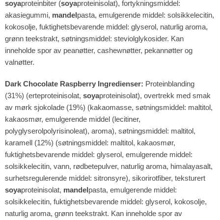
soya
proteinbiter (
soya
proteinisolat), fortykningsmiddel:
akasiegummi,
mandel
pasta, emulgerende middel: solsikkelecitin,
kokosolje, fuktighetsbevarende middel: glyserol, naturlig aroma,
grønn teekstrakt, søtningsmiddel: steviolglykosider. Kan
inneholde spor av peanøtter, cashewnøtter, pekannøtter og
valnøtter.
Dark Chocolate
Raspberry
Ingredienser:
Proteinblanding
(31%) (erteproteinisolat,
soya
proteinisolat), overtrekk med smak
av mørk sjokolade (19%) (kakaomasse, søtningsmiddel: maltitol,
kakaosmør, emulgerende middel (lecitiner,
polyglyserolpolyrisinoleat), aroma), søtningsmiddel: maltitol,
karamell (12%) (søtningsmiddel: maltitol, kakaosmør,
fuktighetsbevarende middel: glyserol, emulgerende middel:
solsikkelecitin, vann, rødbetepulver, naturlig aroma, himalayasalt,
surhetsregulerende middel: sitronsyre), sikorirotfiber, teksturert
soya
proteinisolat,
mandel
pasta, emulgerende middel:
solsikkelecitin, fuktighetsbevarende middel: glyserol, kokosolje,
naturlig aroma, grønn teekstrakt. Kan inneholde spor av