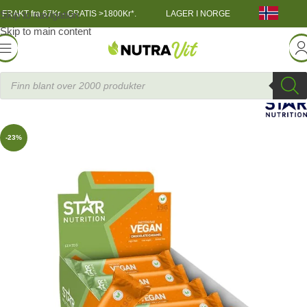
Skip to navigation
FRAKT fra 67Kr - GRATIS >1800Kr*.
LAGER I NORGE
Skip to main content
INGSNÆRING
»
12 x Star Nutrition Vegan Protein bar, 55 g
-23%