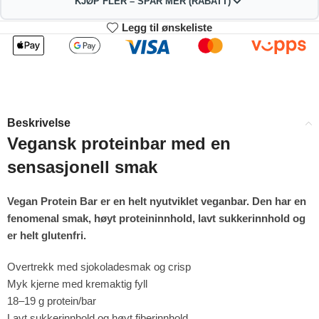
KJØP FLER – SPAR MER (RABATT)
Legg til ønskeliste
2
3-4
298.98
295.96
kr
kr
1%
2%
5-9
10+
289.92
274.82
kr
kr
Beskrivelse
4%
9%
Vegansk proteinbar med en
sensasjonell smak
Vegan Protein Bar er en helt nyutviklet veganbar. Den har en
fenomenal smak, høyt proteininnhold, lavt sukkerinnhold og
er helt glutenfri.
Overtrekk med sjokoladesmak og crisp
Myk kjerne med kremaktig fyll
18–19 g protein/bar
Lavt sukkerinnhold og høyt fiberinnhold