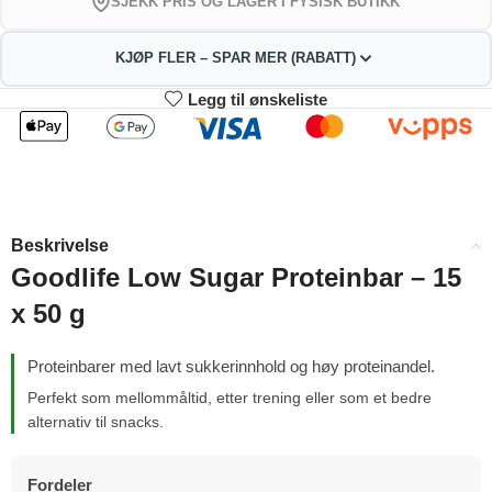
SJEKK PRIS OG LAGER I FYSISK BUTIKK
KJØP FLER – SPAR MER (RABATT)
Legg til ønskeliste
2
3-4
297.99
294.98
kr
kr
1%
2%
5-9
10+
288.96
273.91
kr
kr
Beskrivelse
4%
9%
Goodlife Low Sugar Proteinbar – 15
x 50 g
Proteinbarer med lavt sukkerinnhold og høy proteinandel.
Perfekt som mellommåltid, etter trening eller som et bedre
alternativ til snacks.
Fordeler