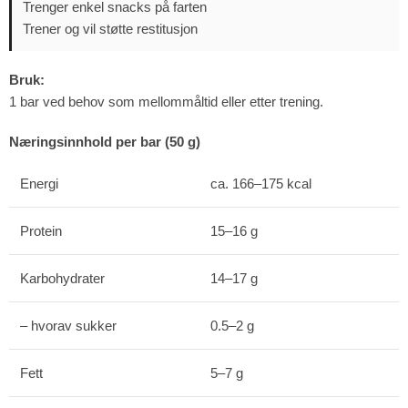
Trenger enkel snacks på farten
Trener og vil støtte restitusjon
Bruk:
1 bar ved behov som mellommåltid eller etter trening.
Næringsinnhold per bar (50 g)
Energi
ca. 166–175 kcal
Protein
15–16 g
Karbohydrater
14–17 g
– hvorav sukker
0.5–2 g
Fett
5–7 g