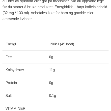
du lider av sykdom eller går på medisiner, bør du oppsøke lege
før du starter å bruke produktet. Energidrikk – høyt koffeininnhold
(32 mg / 100 ml). Anbefales ikke for barn og gravide eller
ammende kvinner.
Energi
190kJ (45 kcal)
Fett
0g
Kolhydrater
11g
Protein
0g
Salt
0.1g
VITAMINER