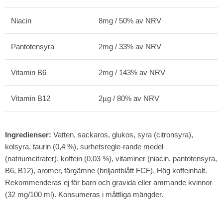
Niacin
8mg / 50% av NRV
Pantotensyra
2mg / 33% av NRV
Vitamin B6
2mg / 143% av NRV
Vitamin B12
2µg / 80% av NRV
Ingredienser:
Vatten, sackaros, glukos, syra (citronsyra),
kolsyra, taurin (0,4 %), surhetsregle-rande medel
(natriumcitrater), koffein (0,03 %), vitaminer (niacin, pantotensyra,
B6, B12), aromer, färgämne (briljantblått FCF). Hög koffeinhalt.
Rekommenderas ej för barn och gravida eller ammande kvinnor
(32 mg/100 ml). Konsumeras i måttliga mängder.