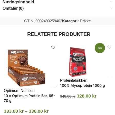
Næringsinnhold
Omtaler (0)
GTIN: 9002490259402
Kategori:
Drikke
RELATERTE PRODUKTER
-6%
Proteinfabrikken
100% Myseprotein 1000 g
Optimum Nutrition
10 x Optimum Protein Bar, 65-
328.00
kr
348.00
kr
70 g
333.00
kr
–
336.00
kr