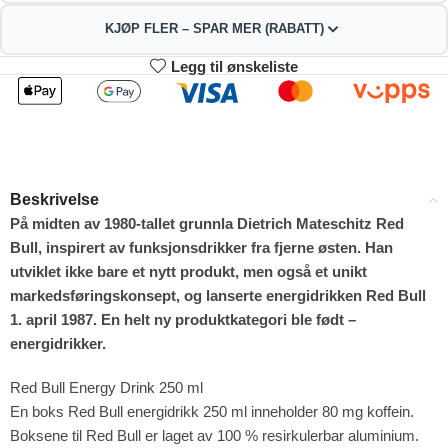
KJØP FLER – SPAR MER (RABATT)
Legg til ønskeliste
2
3-4
573.21
567.42
kr
kr
1%
2%
5-9
10+
555.84
526.89
kr
kr
Beskrivelse
4%
9%
På midten av 1980-tallet grunnla Dietrich Mateschitz Red
Bull, inspirert av funksjonsdrikker fra fjerne østen. Han
utviklet ikke bare et nytt produkt, men også et unikt
markedsføringskonsept, og lanserte energidrikken Red Bull
1. april 1987. En helt ny produktkategori ble født –
energidrikker.
Red Bull Energy Drink 250 ml
En boks Red Bull energidrikk 250 ml inneholder 80 mg koffein.
Boksene til Red Bull er laget av 100 % resirkulerbar aluminium.