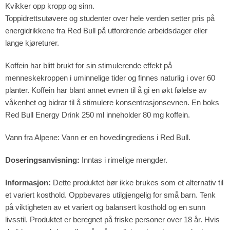
Kvikker opp kropp og sinn.
Toppidrettsutøvere og studenter over hele verden setter pris på
energidrikkene fra Red Bull på utfordrende arbeidsdager eller
lange kjøreturer.
Koffein har blitt brukt for sin stimulerende effekt på
menneskekroppen i uminnelige tider og finnes naturlig i over 60
planter. Koffein har blant annet evnen til å gi en økt følelse av
våkenhet og bidrar til å stimulere konsentrasjonsevnen. En boks
Red Bull Energy Drink 250 ml inneholder 80 mg koffein.
Vann fra Alpene: Vann er en hovedingrediens i Red Bull.
Doseringsanvisning:
Inntas i rimelige mengder.
Informasjon:
Dette produktet bør ikke brukes som et alternativ til
et variert kosthold. Oppbevares utilgjengelig for små barn. Tenk
på viktigheten av et variert og balansert kosthold og en sunn
livsstil. Produktet er beregnet på friske personer over 18 år. Hvis