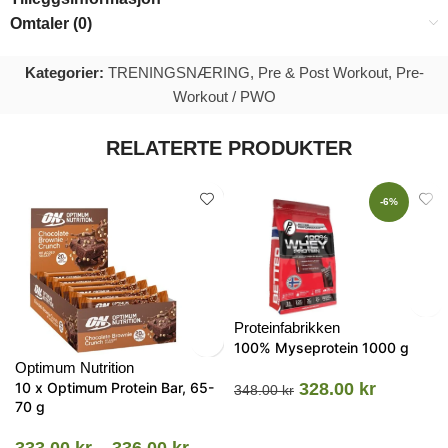
Omtaler (0)
Kategorier:
TRENINGSNÆRING
,
Pre & Post Workout
,
Pre-
Workout / PWO
RELATERTE PRODUKTER
-6%
Proteinfabrikken
100% Myseprotein 1000 g
Optimum Nutrition
10 x Optimum Protein Bar, 65-
328.00
kr
348.00
kr
70 g
333.00
kr
–
336.00
kr