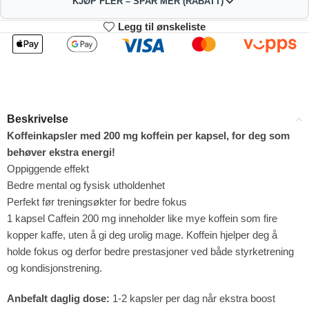
KJØP FLER – SPAR MER (RABATT)
Legg til ønskeliste
2
3-4
88.11
87.22
kr
kr
1%
2%
5-9
10+
85.44
80.99
kr
kr
Beskrivelse
4%
9%
Koffeinkapsler med 200 mg koffein per kapsel, for deg som
behøver ekstra energi!
Oppiggende effekt
Bedre mental og fysisk utholdenhet
Perfekt før treningsøkter for bedre fokus
1 kapsel Caffein 200 mg inneholder like mye koffein som fire
kopper kaffe, uten å gi deg urolig mage. Koffein hjelper deg å
holde fokus og derfor bedre prestasjoner ved både styrketrening
og kondisjonstrening.
Anbefalt daglig dose:
1-2 kapsler per dag når ekstra boost