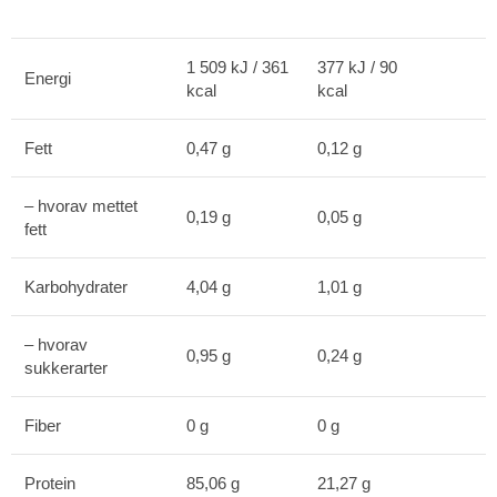
1 509 kJ / 361
377 kJ / 90
Energi
kcal
kcal
Fett
0,47 g
0,12 g
– hvorav mettet
0,19 g
0,05 g
fett
Karbohydrater
4,04 g
1,01 g
– hvorav
0,95 g
0,24 g
sukkerarter
Fiber
0 g
0 g
Protein
85,06 g
21,27 g