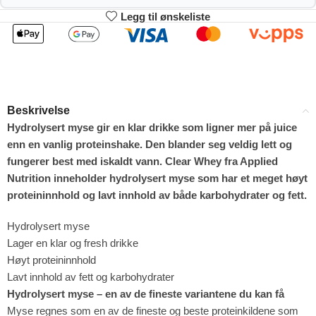
Legg til ønskeliste
2
3-4
663.30
656.60
kr
kr
1%
2%
5-9
10+
643.20
609.70
kr
kr
Beskrivelse
4%
9%
Hydrolysert myse gir en klar drikke som ligner mer på juice
enn en vanlig proteinshake. Den blander seg veldig lett og
fungerer best med iskaldt vann. Clear Whey fra Applied
Nutrition inneholder hydrolysert myse som har et meget høyt
proteininnhold og lavt innhold av både karbohydrater og fett.
Hydrolysert myse
Lager en klar og fresh drikke
Høyt proteininnhold
Lavt innhold av fett og karbohydrater
Hydrolysert myse – en av de fineste variantene du kan få
Myse regnes som en av de fineste og beste proteinkildene som