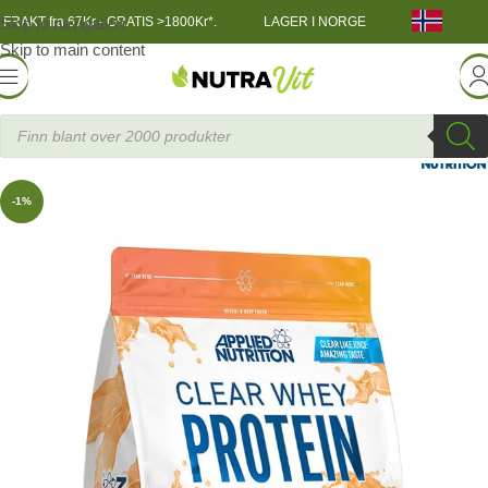
Skip to navigation
FRAKT fra 67Kr - GRATIS >1800Kr*.
LAGER I NORGE
Skip to main content
TRENINGSNÆRING
»
Clear Whey Myseprotein 875 g
-1%