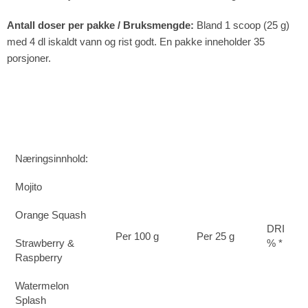
Antall doser per pakke / Bruksmengde:
Bland 1 scoop (25 g)
med 4 dl iskaldt vann og rist godt. En pakke inneholder 35
porsjoner.
Næringsinnhold:
Mojito
Orange Squash
DRI
Per 100 g
Per 25 g
Strawberry &
% *
Raspberry
Watermelon
Splash