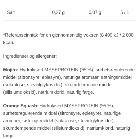
Salt
0,27 g
0,07 g
5 / 1
*Referanseinntak for en gjennomsnittlig voksen (8 400 kJ / 2 000
kcal).
Ingredienser og allergener:
Mojito:
Hydrolysert MYSEPROTEIN (95 %), surhetsregulerende
middel (sitronsyre, eplesyre), naturlige aromaer, søtningsmiddel
(sukralose, steviolglykosider), skumdempende middel
(silisiumdioksid), natriumklorid, naturlig farge.
Orange Squash
: Hydrolysert MYSEPROTEIN (95 %),
surhetsregulerende middel (sitronsyre, eplesyre), naturlige
aromaer, søtningsmiddel (sukralose, steviolglykosider),
skumdempende middel (silisiumdioksid), natriumklorid, naturlig
farge.