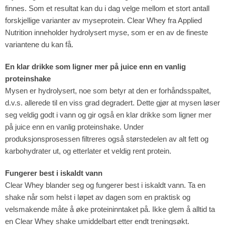
finnes. Som et resultat kan du i dag velge mellom et stort antall
forskjellige varianter av myseprotein. Clear Whey fra Applied
Nutrition inneholder hydrolysert myse, som er en av de fineste
variantene du kan få.
En klar drikke som ligner mer på juice enn en vanlig
proteinshake
Mysen er hydrolysert, noe som betyr at den er forhåndsspaltet,
d.v.s. allerede til en viss grad degradert. Dette gjør at mysen løser
seg veldig godt i vann og gir også en klar drikke som ligner mer
på juice enn en vanlig proteinshake. Under
produksjonsprosessen filtreres også størstedelen av alt fett og
karbohydrater ut, og etterlater et veldig rent protein.
Fungerer best i iskaldt vann
Clear Whey blander seg og fungerer best i iskaldt vann. Ta en
shake når som helst i løpet av dagen som en praktisk og
velsmakende måte å øke proteininntaket på. Ikke glem å alltid ta
en Clear Whey shake umiddelbart etter endt treningsøkt.