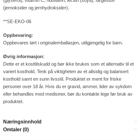
(glyserol), vitamin C, riboflavin, lecitin (soya), fargestoff
(jernoksider og jernhydroksider).
**SE-EKO-06
Oppbevaring:
Oppbevares tørt i originalemballasjen, utilgjengelig for barn.
Øvrig informasjon:
Dette er et kosttilskudd og bør ikke brukes som et alternativ til et
variert kosthold. Tenk på viktigheten av et allsidig og balansert
kosthold samt en sunn livsstil. Produktet er ment for friske
personer over 18 år. Hvis du er gravid, ammer, lider av sykdom
eller behandles med medisiner, bør du kontakte lege før bruk av
produktet.
Næringsinnhold
Omtaler (0)