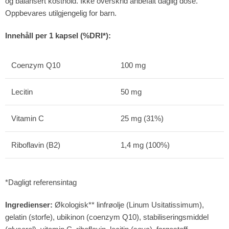
og balansert kosthold. Ikke overskrid anbefalt daglig dose.
Oppbevares utilgjengelig for barn.
Innehåll per 1 kapsel (%DRI*):
Coenzym Q10
100 mg
Lecitin
50 mg
Vitamin C
25 mg (31%)
Riboflavin (B2)
1,4 mg (100%)
*Dagligt referensintag
Ingredienser:
Økologisk** linfrøolje (Linum Usitatissimum),
gelatin (storfe), ubikinon (coenzym Q10), stabiliseringsmiddel