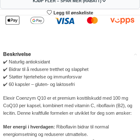
KJØP FLER – SPAR MER (RABATT)
Legg til ønskeliste
2
3-4
247.50
245.00
kr
kr
1%
2%
5-9
10+
240.00
227.50
kr
kr
Beskrivelse
4%
9%
✔️ Naturlig antioksidant
✔️ Bidrar til å redusere tretthet og slapphet
✔️ Støtter hjertehelse og immunforsvar
✔️ 60 kapsler – gluten- og laktosefri
Elexir Coenzym Q10 er et premium kosttilskudd med 100 mg
CoQ10 per kapsel, kombinert med vitamin C, riboflavin (B2), og
lecitin. Denne kraftfulle formelen er utviklet for deg som ønsker:
Mer energi i hverdagen:
Riboflavin bidrar til normal
energiomsetning og reduserer utmattelse.