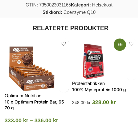
GTIN: 7350023031165
Kategori:
Helsekost
Stikkord:
Coenzyme Q10
RELATERTE PRODUKTER
-6%
Proteinfabrikken
100% Myseprotein 1000 g
Optimum Nutrition
10 x Optimum Protein Bar, 65-
328.00
kr
348.00
kr
70 g
333.00
kr
–
336.00
kr