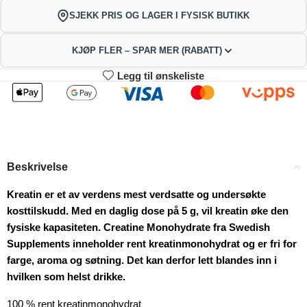
SJEKK PRIS OG LAGER I FYSISK BUTIKK
KJØP FLER – SPAR MER (RABATT)
Legg til ønskeliste
2
3-4
225.72
223.44
kr
kr
1%
2%
5-9
10+
218.88
207.48
kr
kr
Beskrivelse
4%
9%
Kreatin er et av verdens mest verdsatte og undersøkte
kosttilskudd. Med en daglig dose på 5 g, vil kreatin øke den
fysiske kapasiteten. Creatine Monohydrate fra Swedish
Supplements inneholder rent kreatinmonohydrat og er fri for
farge, aroma og søtning. Det kan derfor lett blandes inn i
hvilken som helst drikke.
100 % rent kreatinmonohydrat