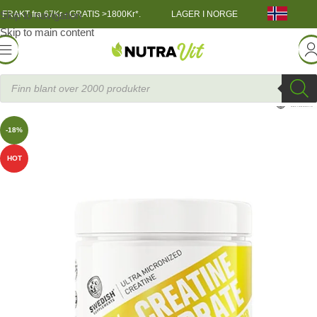
Skip to navigation
FRAKT fra 67Kr - GRATIS >1800Kr*.
LAGER I NORGE
Skip to main content
onohydrat
»
Creatine Monohydrate, 250g -mikronisert pulver
-18%
HOT