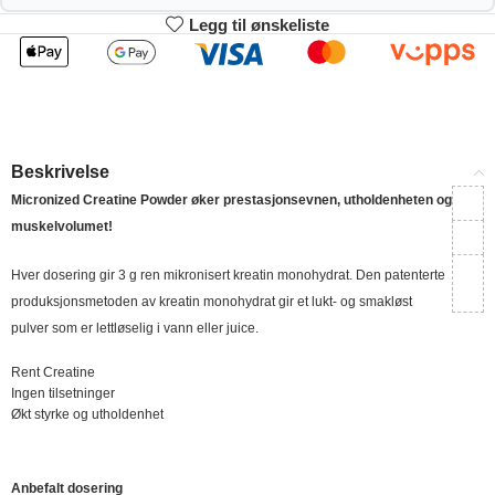
Legg til ønskeliste
2
3-4
263.34
260.68
kr
kr
1%
2%
5-9
10+
255.36
242.06
kr
kr
Beskrivelse
4%
9%
Micronized Creatine Powder
øker prestasjonsevnen, utholdenheten og
muskelvolumet!
Hver dosering gir 3 g ren mikronisert kreatin monohydrat. Den patenterte
produksjonsmetoden av kreatin monohydrat gir et lukt- og smakløst
pulver som er lettløselig i vann eller juice.
Rent Creatine
Ingen tilsetninger
Økt styrke og utholdenhet
Anbefalt dosering