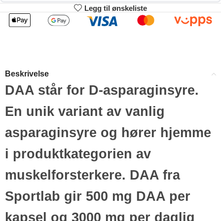
Legg til ønskeliste
2
3-4
214.83
212.66
kr
kr
1%
2%
5-9
10+
208.32
197.47
kr
kr
Beskrivelse
4%
9%
DAA står for D-asparaginsyre.
En unik variant av vanlig
asparaginsyre og hører hjemme
i produktkategorien av
muskelforsterkere. DAA fra
Sportlab gir 500 mg DAA per
kapsel og 3000 mg per daglig