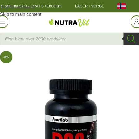
Skip to navigation
FRAKT fra 67Kr - GRATIS >1800Kr*.
LAGER I NORGE
Skip to main content
TRENINGSNÆRING
»
DAA, 100 caps
SportLa
-8%