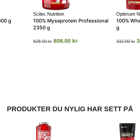
Scitec Nutrition
Optimum Nu
000 g
100% Myseprotein Professional
100% Whe
2350 g
g
808.00
kr
3
928.00
kr
332.00
kr
PRODUKTER DU NYLIG HAR SETT PÅ