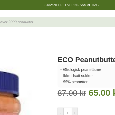
STAVANGER LEVERING SAMME DAG
ECO Peanutbutt
– Økologisk peanøttsmør
– Ikke tilsatt sukker
– 99% peanøtter
65.00
87.00
kr
-
+