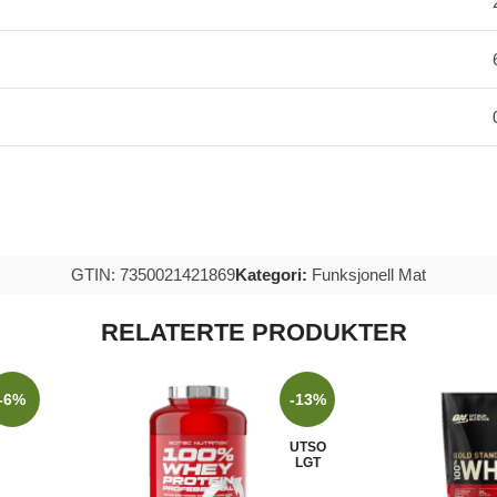
GTIN: 7350021421869
Kategori:
Funksjonell Mat
RELATERTE PRODUKTER
-6%
-13%
UTSO
LGT