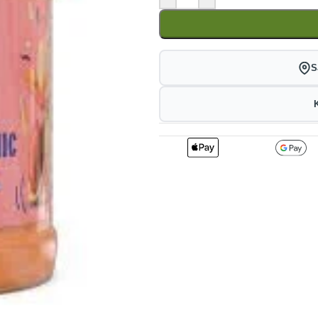
S
2
64.35
kr
1%