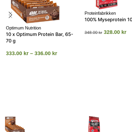
Proteinfabrikken
100% Myseprotein 1
Optimum Nutrition
328.00
kr
348.00
kr
10 x Optimum Protein Bar, 65-
70 g
333.00
kr
–
336.00
kr