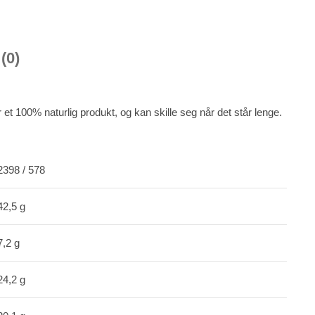
(0)
et 100% naturlig produkt, og kan skille seg når det står lenge.
2398 / 578
42,5 g
7,2 g
24,2 g