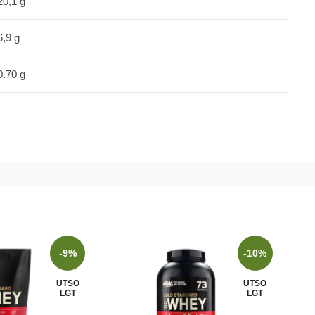
20,1 g
6,9 g
0.70 g
-9%
-10%
UTSO
UTSO
LGT
LGT