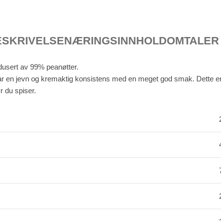
ESKRIVELSE
NÆRINGSINNHOLD
OMTALER 
dusert av 99% peanøtter.
 har en jevn og kremaktig konsistens med en meget god smak. Dette er 
r du spiser.