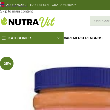
Skip to navigation
LAGER I NORGE
FRAKT fra 67Kr - GRATIS >1800Kr*.
Skip to main content
VAREMERKER
ENGROS
KATEGORIER
Funksjonell Mat
»
ECO Peanutbutter Crunchy 350g
-25%