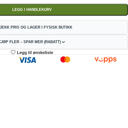
LEGG I HANDLEKURV
JEKK PRIS OG LAGER I FYSISK BUTIKK
KJØP FLER – SPAR MER (RABATT)
Legg til ønskeliste
3-4
5-9
10+
63.70
62.40
59.15
kr
kr
kr
2%
4%
9%