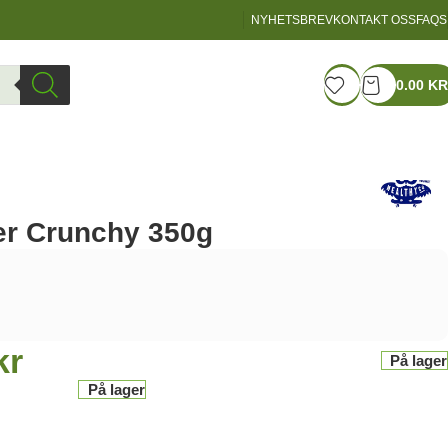
NYHETSBREV
KONTAKT OSS
FAQS
LOGIN / REGISTER
0.00
KR
er Crunchy 350g
kr
På lager
På lager