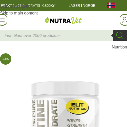
Skip to navigation
FRAKT fra 67Kr - GRATIS >1800Kr*.
LAGER I NORGE
Skip to main content
NGSNÆRING
»
ELIT 100 % Pure Kreatin Monohydrat 300 g
Elit
Nutrition
-14%