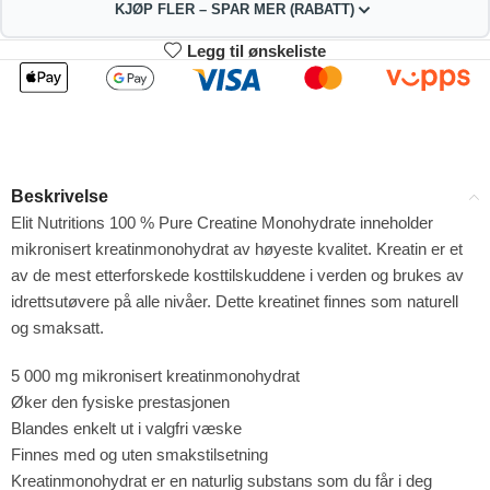
KJØP FLER – SPAR MER (RABATT)
Legg til ønskeliste
2
3-4
297.99
294.98
kr
kr
1%
2%
5-9
10+
288.96
273.91
kr
kr
Beskrivelse
4%
9%
Elit Nutritions 100 % Pure Creatine Monohydrate inneholder
mikronisert kreatinmonohydrat av høyeste kvalitet. Kreatin er et
av de mest etterforskede kosttilskuddene i verden og brukes av
idrettsutøvere på alle nivåer. Dette kreatinet finnes som naturell
og smaksatt.
5 000 mg mikronisert kreatinmonohydrat
Øker den fysiske prestasjonen
Blandes enkelt ut i valgfri væske
Finnes med og uten smakstilsetning
Kreatinmonohydrat er en naturlig substans som du får i deg