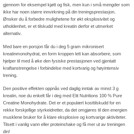
gjennom for eksempel kjøtt og fisk, men kun i små mengder som
ikke har noen større innvirkning på din treningsprestasjon.
Ønsker du å forbedre mulighetene for økt eksplosivitet og
utholdenhet, er et tilskudd med kreatin derfor et utmerket
alternativ.
Med bare en porsjon får du i deg 5 gram mikronisert
kreatinmonohydrat, en form kroppen lett kan absorbere, som
hjelper til med å øke den fysiske prestasjonen ved gjentatt
kraftanstrengelse i forbindelse med kortvarig og høyintensiv
trening.
Den positive effekten oppnås ved daglig inntak av minst 3 g
kreatin, noe du enkelt får i deg med Elit Nutritions 100 % Pure
Creatine Monohydrate. Det er et populært kosttilskudd for en
rekke forskjellige styrkeidretter, da det omgjøres til den energien
musklene bruker for å klare eksplosive og kortvarige aktiviteter.
Tilsett i vanlig vann eller proteinshake og få mer ut av treningen
din!