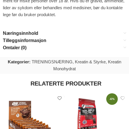
ment for friske personer over 18 år. Hvis du er gravid, ammende,
lider av sykdom eller behandles med medisiner, bør du kontakte
lege før du bruker produktet.
Næringsinnhold
Tilleggsinformasjon
Omtaler (0)
Kategorier:
TRENINGSNÆRING
,
Kreatin & Styrke
,
Kreatin
Monohydrat
RELATERTE PRODUKTER
-6%