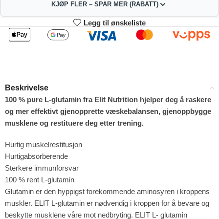
KJØP FLER – SPAR MER (RABATT)
Legg til ønskeliste
2
3-4
317.79
314.58
kr
kr
1%
2%
5-9
10+
308.16
292.11
kr
kr
Beskrivelse
4%
9%
100 % pure L-glutamin fra Elit Nutrition hjelper deg å raskere
og mer effektivt gjenopprette væskebalansen, gjenoppbygge
musklene og restituere deg etter trening.
Hurtig muskelrestitusjon
Hurtigabsorberende
Sterkere immunforsvar
100 % rent L-glutamin
Glutamin er den hyppigst forekommende aminosyren i kroppens
muskler. ELIT L-glutamin er nødvendig i kroppen for å bevare og
beskytte musklene våre mot nedbryting. ELIT L- glutamin