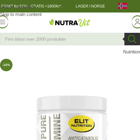
Skip to navigation
FRAKT fra 67Kr - GRATIS >1800Kr*.
LAGER I NORGE
Skip to main content
TRENINGSNÆRING
»
ELIT 100% Pure L-glutamine, 300 g
Elit
Nutrition
-16%