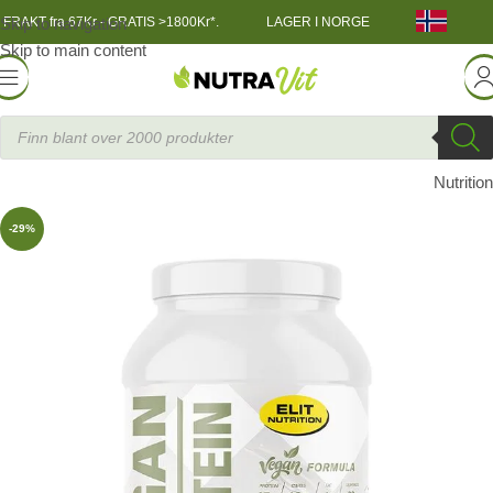
Skip to navigation
FRAKT fra 67Kr - GRATIS >1800Kr*.
LAGER I NORGE
Skip to main content
ING
»
ELIT VEGAN Protein Laktosefritt proteinpulver 750 g
Elit
Nutrition
-29%