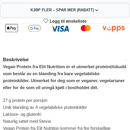
KJØP FLER – SPAR MER (RABATT)
Legg til ønskeliste
2
3-4
318.78
315.56
kr
kr
1%
2%
5-9
10+
309.12
293.02
kr
kr
Beskrivelse
4%
9%
Vegan Protein fra Elit Nutrition er et utmerket proteintilskudd
som består av en blanding fra bare vegetabilske
proteinkilder. Utmerket for deg som er veganer, vegetarianer
eller for de som vil unngå kjøtt i kostholdet ditt.
27 g protein per porsjon
Unik blanding av 4 vegetabilske proteinkilder
Laktose- og glutenfri
Naturlig søtet med Stevia
Vegan Protein fra Elit Nutrition kommer fra fire forskjellige