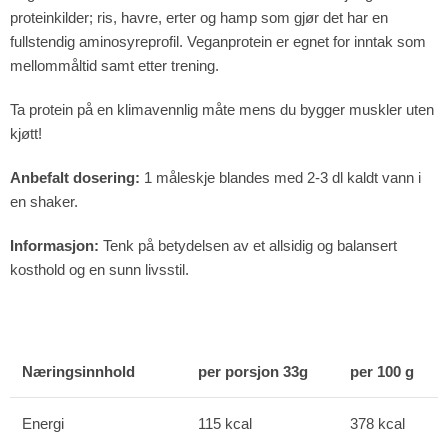
proteinkilder; ris, havre, erter og hamp som gjør det har en
fullstendig aminosyreprofil. Veganprotein er egnet for inntak som
mellommåltid samt etter trening.
Ta protein på en klimavennlig måte mens du bygger muskler uten
kjøtt!
Anbefalt dosering:
1 måleskje blandes med 2-3 dl kaldt vann i
en shaker.
Informasjon:
Tenk på betydelsen av et allsidig og balansert
kosthold og en sunn livsstil.
Næringsinnhold
per porsjon 33g
per 100 g
Energi
115 kcal
378 kcal