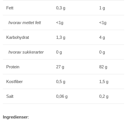
Fett
0,3 g
1 g
hvorav mettet fett
<1g
<1g
Karbohydrat
1,3 g
4 g
hvorav sukkerarter
0 g
0 g
Protein
27 g
82 g
Kostfiber
0,5 g
1,5 g
Salt
0,06 g
0,2 g
Ingredienser
: