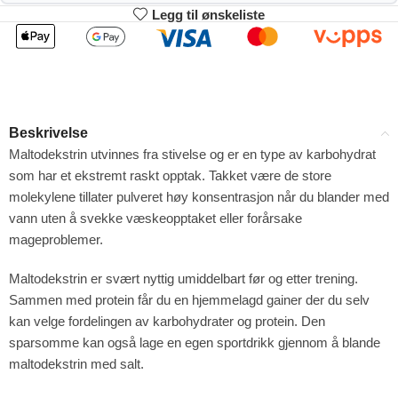
Legg til ønskeliste
2
3-4
215.82
213.64
kr
kr
1%
2%
5-9
10+
209.28
198.38
kr
kr
Beskrivelse
4%
9%
Maltodekstrin utvinnes fra stivelse og er en type av karbohydrat
som har et ekstremt raskt opptak. Takket være de store
molekylene tillater pulveret høy konsentrasjon når du blander med
vann uten å svekke væskeopptaket eller
forårsake
mageproblemer.
Maltodekstrin er
svært nyttig umiddelbart før og etter trening
.
Sammen med protein får du en hjemmelagd gainer der du selv
kan velge fordelingen av karbohydrater og protein. Den
sparsomme kan også lage en egen sportdrikk gjennom å blande
maltodekstrin med salt.