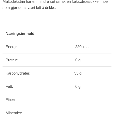
Maltodekstrin har en mindre søt smak en f.eks.druesukker, noe
som gjør den svært lett å drikke.
Næringsinnhold:
Energi:
380 kcal
Protein:
0 g
Karbohydrater:
95 g
Fett:
0 g
Fiber:
–
Mineraler:
–