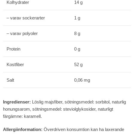
Kolhydrater
14 g
– varav sockerarter
1 g
– varav polyoler
8 g
Protein
0 g
Kostfiber
52 g
Salt
0,06 mg
Ingredienser:
Löslig majsfiber, sötningsmedel: sorbitol, naturlig
honungsarom, sötningsmedel: steviolglykosider, naturligt
färgämne: karamell.
Allergiinformation:
Överdriven konsumtion kan ha laxerande