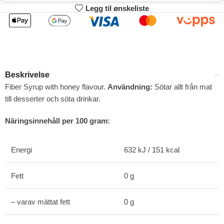
Legg til ønskeliste
2
3-4
88.11
87.22
kr
kr
1%
2%
5-9
10+
85.44
80.99
kr
kr
Beskrivelse
4%
9%
Fiber Syrup with honey flavour.
Användning:
Sötar allt från mat
till desserter och söta drinkar.
Näringsinnehåll per 100 gram:
Energi
632 kJ / 151 kcal
Fett
0 g
– varav mättat fett
0 g