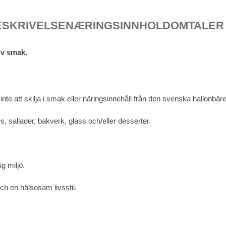
ESKRIVELSE
NÆRINGSINNHOLD
OMTALER 
iv smak.
e att skilja i smak eller näringsinnehåll från den svenska hallonbäre
, sallader, bakverk, glass och/eller desserter.
g miljö.
h en hälsosam livsstil.