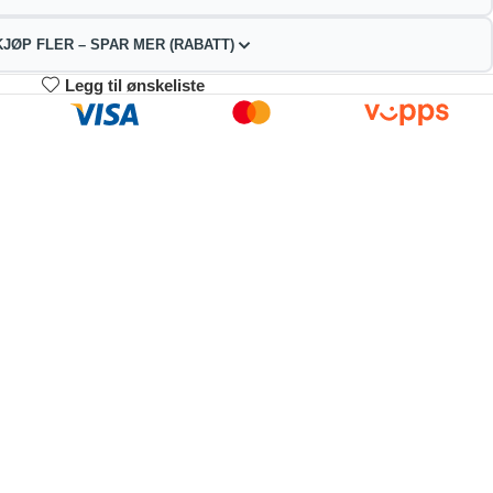
KJØP FLER – SPAR MER (RABATT)
Legg til ønskeliste
3-4
5-9
10+
46.02
143.04
135.59
kr
kr
kr
2%
4%
9%