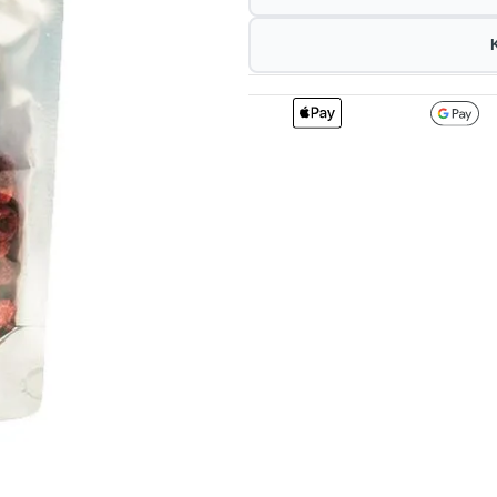
2
147.51
1
kr
1%