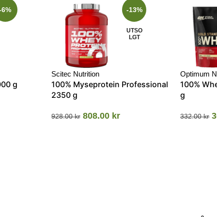
-6%
-13%
UTSO
LGT
Scitec Nutrition
Optimum Nu
000 g
100% Myseprotein Professional
100% Whe
2350 g
g
808.00
kr
3
928.00
kr
332.00
kr