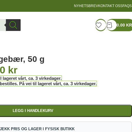
NYHETSBREV
KONTAKT OSS
FAQS
LOGIN / REGISTER
0.00
KR
Rawpowde
gebær, 50 g
00
kr
l lageret vårt, ca. 3 virkedager.
stilles. På vei til lageret vårt, ca. 3 virkedager.
LEGG I HANDLEKURV
JEKK PRIS OG LAGER I FYSISK BUTIKK