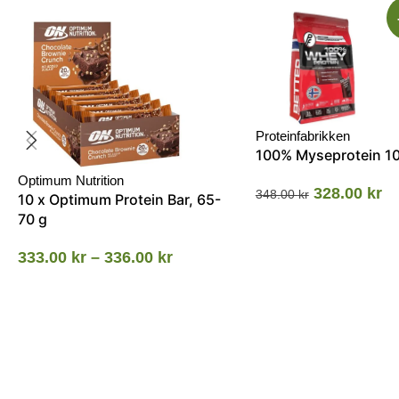
Proteinfabrikken
100% Myseprotein 1
Optimum Nutrition
328.00
kr
348.00
kr
10 x Optimum Protein Bar, 65-
70 g
333.00
kr
–
336.00
kr