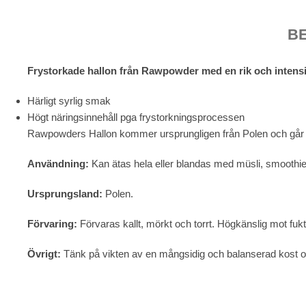
B
Frystorkade hallon från Rawpowder med en rik och intens
Härligt syrlig smak
Högt näringsinnehåll pga frystorkningsprocessen
Rawpowders Hallon kommer ursprungligen från Polen och går int
Användning:
Kan ätas hela eller blandas med müsli, smoothies
Ursprungsland:
Polen.
Förvaring:
Förvaras kallt, mörkt och torrt. Högkänslig mot fukti
Övrigt:
Tänk på vikten av en mångsidig och balanserad kost oc