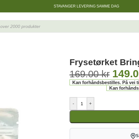
STAVANGER LEVERING SAMME DAG
Frysetørket Brin
149.
169.00
kr
Kan forhåndsbestilles. På vei ti
Kan forhåndsbe
-
+
S