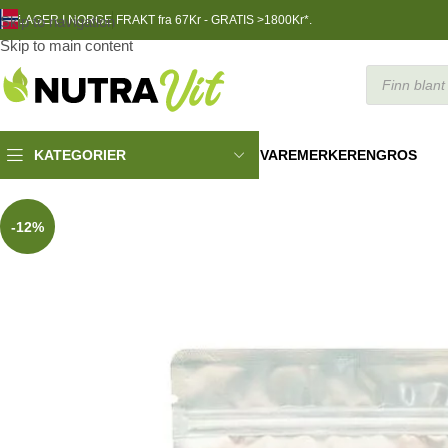
Skip to navigation
LAGER I NORGE
FRAKT fra 67Kr - GRATIS >1800Kr*.
Skip to main content
VAREMERKER
ENGROS
KATEGORIER
Funksjonell Mat
»
Frysetørket Bringebær, 50 g
-12%