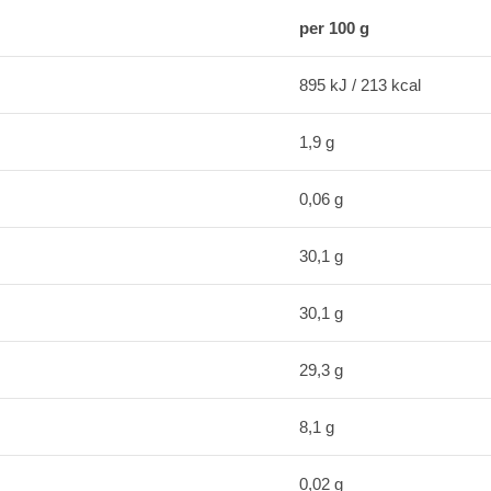
per 100 g
895 kJ / 213 kcal
1,9 g
0,06 g
30,1 g
30,1 g
29,3 g
8,1 g
0,02 g