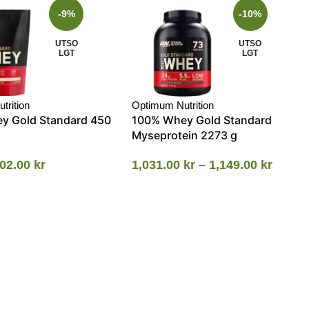
-9%
-10%
UTSO
UTSO
LGT
LGT
trition
Optimum Nutrition
y Gold Standard 450
100% Whey Gold Standard
Myseprotein 2273 g
02.00
kr
1,031.00
kr
–
1,149.00
kr