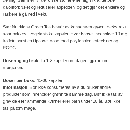
deffing. Sammen virker disse stoffene nemlig slik at de øker
kaloriforbruket og reduserer appetitten, og det gjør det enklere og
raskere å gå ned i vekt.
Star Nutritions Green Tea består av konsentrert grønn te-ekstrakt
som pakkes i vegetabilske kapsler. Hver kapsel inneholder 10 mg
koffein samt en tilpasset dose med polyfenoler, katechiner og
EGCG.
Dosering og bruk
: Ta 1-2 kapsler om dagen, gjerne om
morgenen.
Doser per boks:
45-90 kapsler
Informasjon
: Bør ikke konsumeres hvis du bruker andre
produkter som inneholder grønn te samme dag. Bør ikke tas av
gravide eller ammende kvinner eller barn under 18 år. Bør ikke
tas på tom mage.