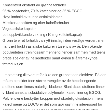
Konsentrert ekstrakt av grønne teblader
95 % polyfenoler, 70 % katechiner og 35 % EGCG
Høyt innhold av sunne antioksidanter
Minsker appetitten og øker kaloriforbruket
Vegetabilske kapsler
Lett oppkvikkende virkning (10 mg koffein/kapsel)
Grønn te er et forholdsvis nytt innslag i den vestlige verden, men
har vært brukt i asiatiske kulturer i tusenvis av år. Den økende
populariteten i treningssammenheng henger sammen med teens
brede spekter av helseeffekter samt evnen til å fremskynde
fettreduksjon.
I motsetning til svart te får ikke den grønne teen oksidere. På den
måten beholder teen større mengder av de helsebringende
stoffene som finnes naturlig i bladene. Blant disse stoffene finner
vi blant annet antioksidative polyfenoler, katechiner og EGCG.
Polyfenolene beskytter kroppen mot skadelig oksidasjon, mens
katechinene og EGCG er det som gjør grønn te interessant for