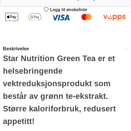
Legg til ønskeliste
2
3-4
206.91
204.82
kr
kr
1%
2%
5-9
10+
200.64
190.19
kr
kr
Beskrivelse
4%
9%
Star Nutrition Green Tea er et
helsebringende
vektreduksjonsprodukt som
består av grønn te-ekstrakt.
Større kaloriforbruk, redusert
appetitt!