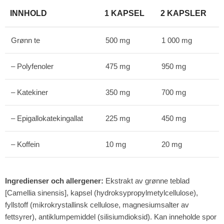
INNHOLD
1 KAPSEL
2 KAPSLER
Grønn te
500 mg
1 000 mg
– Polyfenoler
475 mg
950 mg
– Katekiner
350 mg
700 mg
– Epigallokatekingallat
225 mg
450 mg
– Koffein
10 mg
20 mg
Ingredienser och allergener:
Ekstrakt av grønne teblad
[Camellia sinensis], kapsel (hydroksypropylmetylcellulose),
fyllstoff (mikrokrystallinsk cellulose, magnesiumsalter av
fettsyrer), antiklumpemiddel (silisiumdioksid). Kan inneholde spor