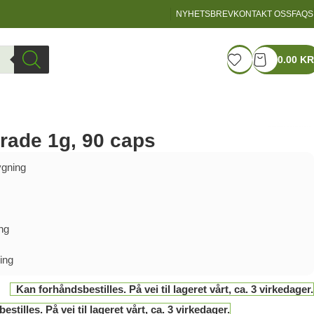
NYHETSBREV
KONTAKT OSS
FAQS
LOGIN / REGISTER
0.00
KR
rade 1g, 90 caps
gning
ng
ing
Kan forhåndsbestilles. På vei til lageret vårt, ca. 3 virkedager.
stilles. På vei til lageret vårt, ca. 3 virkedager.