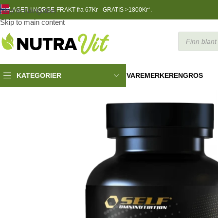
Skip to navigation
LAGER I NORGE
FRAKT fra 67Kr - GRATIS >1800Kr*.
Skip to main content
VAREMERKER
ENGROS
KATEGORIER
TRENINGSNÆRING
»
Aminosyrer
»
Self HMB Pure Grade 1g, 90 