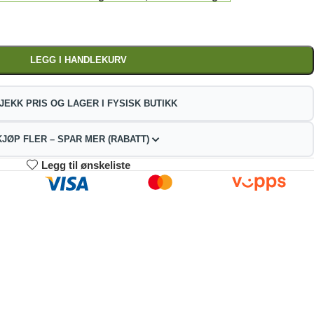
LEGG I HANDLEKURV
JEKK PRIS OG LAGER I FYSISK BUTIKK
KJØP FLER – SPAR MER (RABATT)
Legg til ønskeliste
3-4
5-9
10+
30.30
225.60
213.85
kr
kr
kr
2%
4%
9%