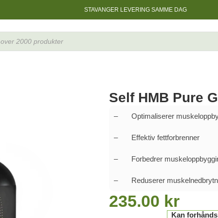
STAVANGER LEVERING SAMME DAG
caps
Self HMB Pure G
– Optimaliserer muskeloppby
– Effektiv fettforbrenner
– Forbedrer muskeloppbyggi
– Reduserer muskelnedbrytn
235.00
kr
Kan forhåndsbe