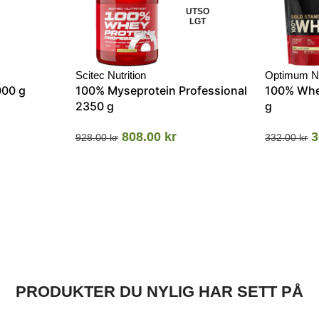
UTSO
LGT
Scitec Nutrition
Optimum Nu
000 g
100% Myseprotein Professional
100% Whe
2350 g
g
808.00
kr
3
928.00
kr
332.00
kr
PRODUKTER DU NYLIG HAR SETT PÅ