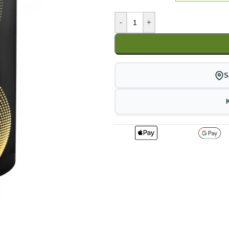
-
+
S
2
232.65
2
kr
1%