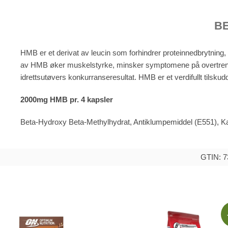
B
HMB er et derivat av leucin som forhindrer proteinnedbrytning,
av HMB øker muskelstyrke, minsker symptomene på overtrening,
idrettsutøvers konkurranseresultat. HMB er et verdifullt tilskud
2000mg HMB pr. 4 kapsler
Beta-Hydroxy Beta-Methylhydrat, Antiklumpemiddel (E551), Kap
GTIN: 