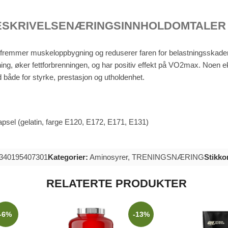
ESKRIVELSE
NÆRINGSINNHOLD
OMTALER 
 fremmer muskeloppbygning og reduserer faren for belastningsskader ve
 øker fettforbrenningen, og har positiv effekt på VO2max. Noen eks
d både for styrke, prestasjon og utholdenhet.
sel (gelatin, farge E120, E172, E171, E131)
7340195407301
Kategorier:
Aminosyrer
,
TRENINGSNÆRING
Stikko
RELATERTE PRODUKTER
-6%
-13%