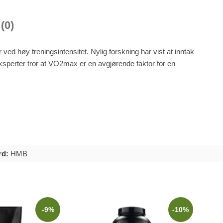
(0)
d høy treningsintensitet. Nylig forskning har vist at inntak
perter tror at VO2max er en avgjørende faktor for en
rd:
HMB
-9%
-10%