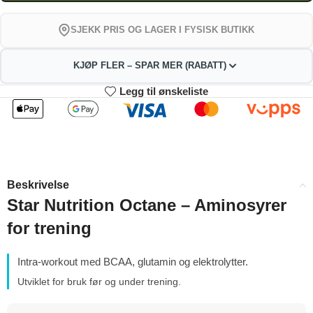
SJEKK PRIS OG LAGER I FYSISK BUTIKK
KJØP FLER – SPAR MER (RABATT)
Legg til ønskeliste
2
3-4
305.91
302.82
kr
kr
1%
2%
5-9
10+
296.64
281.19
kr
kr
Beskrivelse
4%
9%
Star Nutrition Octane – Aminosyrer
for trening
Intra-workout med BCAA, glutamin og elektrolytter.
Utviklet for bruk før og under trening.