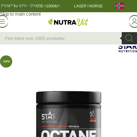
Skip to navigation
FRAKT fra 67Kr - GRATIS >1800Kr*.
LAGER I NORGE
Skip to main content
NÆRING
»
Aminosyrer
»
Intra Workout Octane BCAA 490g
-14%