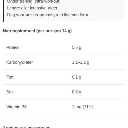
Under trening (intra-workout)
Lengre eller intensive økter
Deg som ønsker aminosyrer i flytende form
Næringsinnhold (per porsjon 14 g)
Protein
9,5 g
Karbohydrater
1,1–1,2 g
Fett
0,1 g
Salt
0,6 g
Vitamin B6
1 mg (71%)
Aminosyrer per porsjon