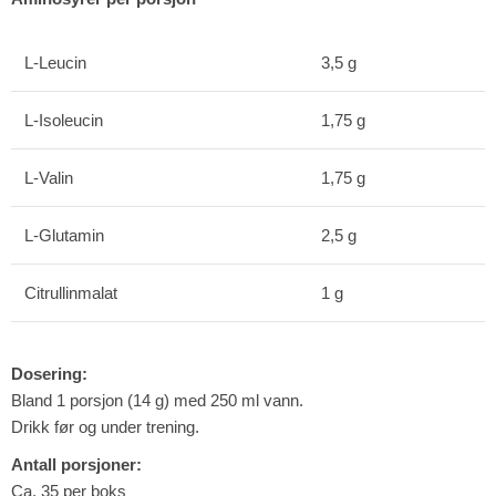
L-Leucin
3,5 g
L-Isoleucin
1,75 g
L-Valin
1,75 g
L-Glutamin
2,5 g
Citrullinmalat
1 g
Dosering:
Bland 1 porsjon (14 g) med 250 ml vann.
Drikk før og under trening.
Antall porsjoner:
Ca. 35 per boks