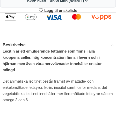
KJØP FLER – SPAR MER (RABATT)
Legg til ønskeliste
2
3-4
256.41
253.82
kr
kr
1%
2%
5-9
10+
248.64
235.69
kr
kr
Beskrivelse
4%
9%
Lecitin är ett emulgerande fettämne som finns i alla
kroppens celler, hög koncentration finns i levern och i
hjärnan men även våra nervvävnader innehåller en stor
mängd.
Det animaliska lecitinet består främst av mättade- och
enkelomättade fettsyror, kolin, inositol samt fosfor medans det
vegetabiliska lecitinet innehåller mer fleromättade fettsyror såsom
omega 3 och 6.