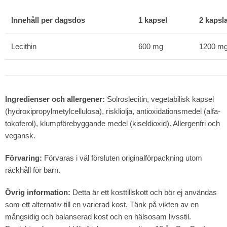
Innehåll per dagsdos
1 kapsel
2 kapsl
Lecithin
600 mg
1200 m
Ingredienser och allergener:
Solroslecitin, vegetabilisk kapsel
(hydroxipropylmetylcellulosa), riskliolja, antioxidationsmedel (alfa-
tokoferol), klumpförebyggande medel (kiseldioxid). Allergenfri och
vegansk.
Förvaring:
Förvaras i väl försluten originalförpackning utom
räckhåll för barn.
Övrig information:
Detta är ett kosttillskott och bör ej användas
som ett alternativ till en varierad kost. Tänk på vikten av en
mångsidig och balanserad kost och en hälsosam livsstil.