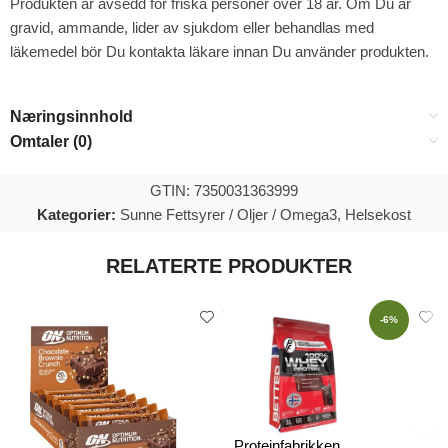
Produkten är avsedd för friska personer över 18 år. Om Du är
gravid, ammande, lider av sjukdom eller behandlas med
läkemedel bör Du kontakta läkare innan Du använder produkten.
Næringsinnhold
Omtaler (0)
GTIN: 7350031363999
Kategorier:
Sunne Fettsyrer / Oljer / Omega3
,
Helsekost
RELATERTE PRODUKTER
-6%
Proteinfabrikken