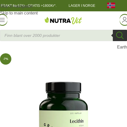
Skip to navigation
FRAKT fra 67Kr - GRATIS >1800Kr*.
LAGER I NORGE
Skip to main content
er / Oljer / Omega3
»
Lecithin Softgels 1200 mg, 90 kapsler
Great
Earth
-7%