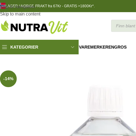
Skip to navigation
LAGER I NORGE
FRAKT fra 67Kr - GRATIS >1800Kr*.
Skip to main content
VAREMERKER
ENGROS
KATEGORIER
Helsekost
»
Sunne Fettsyrer / Oljer / Omega3
»
MCT Oil, 500 ml
-14%