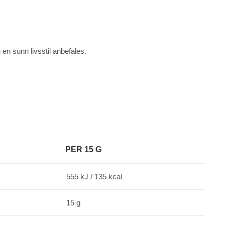
 en sunn livsstil anbefales.
PER 15 G
555 kJ / 135 kcal
15 g