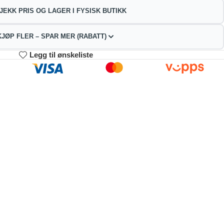
JEKK PRIS OG LAGER I FYSISK BUTIKK
KJØP FLER – SPAR MER (RABATT)
Legg til ønskeliste
3-4
5-9
10+
53.82
248.64
235.69
kr
kr
kr
2%
4%
9%