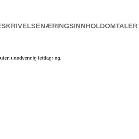
ESKRIVELSE
NÆRINGSINNHOLD
OMTALER 
 uten unødvendig fettlagring.