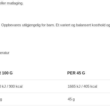
ller matlaging.
d. Oppbevares utilgjengelig for barn. Et variert og balansert kosthold og
eratur
 100 G
PER 45 G
 kJ / 900 kcal
1665 kJ / 405 kcal
 g
45 g