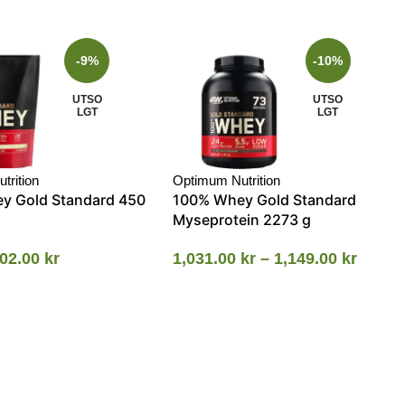
-9%
-10%
UTSO
UTSO
LGT
LGT
trition
Optimum Nutrition
y Gold Standard 450
100% Whey Gold Standard
Myseprotein 2273 g
02.00
kr
1,031.00
kr
–
1,149.00
kr