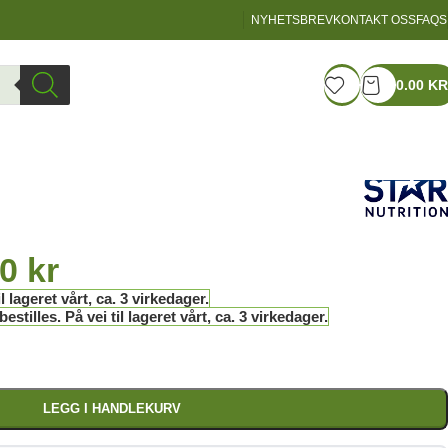
NYHETSBREV
KONTAKT OSS
FAQS
LOGIN / REGISTER
0.00
KR
00
kr
l lageret vårt, ca. 3 virkedager.
stilles. På vei til lageret vårt, ca. 3 virkedager.
LEGG I HANDLEKURV