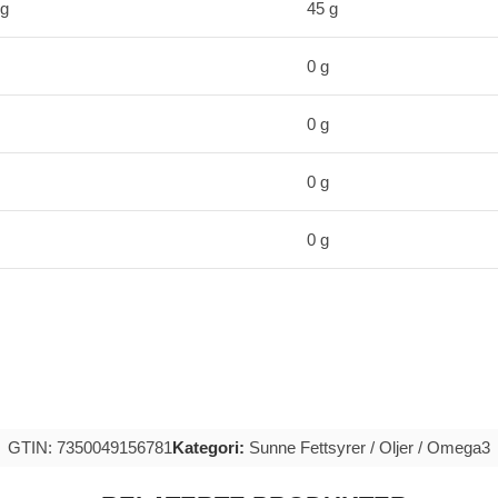
 g
45 g
0 g
0 g
0 g
0 g
GTIN: 7350049156781
Kategori:
Sunne Fettsyrer / Oljer / Omega3