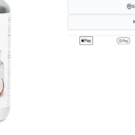
S
2
256.41
2
kr
1%