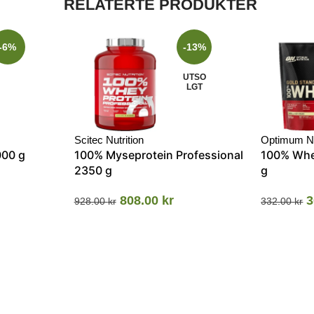
RELATERTE PRODUKTER
-6%
-13%
UTSO
LGT
Scitec Nutrition
Optimum Nu
000 g
100% Myseprotein Professional
100% Whe
2350 g
g
808.00
kr
3
928.00
kr
332.00
kr