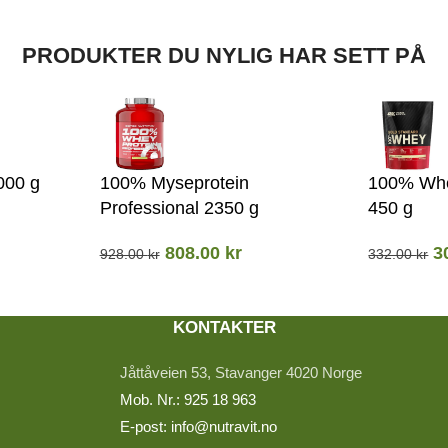
PRODUKTER DU NYLIG HAR SETT PÅ
000 g
100% Myseprotein
100% Whe
Professional 2350 g
450 g
808.00
kr
3
928.00
kr
332.00
kr
KONTAKTER
Jåttåveien 53, Stavanger 4020 Norge
Mob. Nr.: 925 18 963
E-post: info@nutravit.no