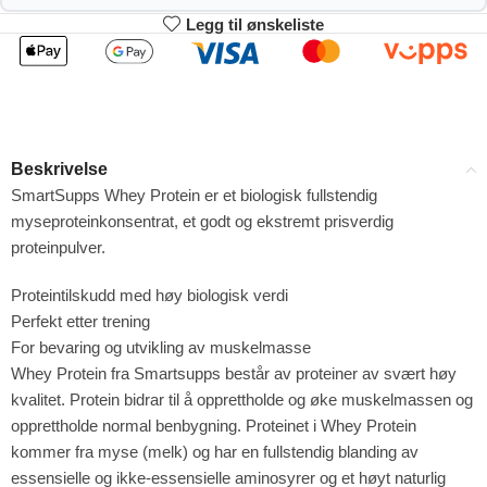
Legg til ønskeliste
2
3-4
279.18
276.36
kr
kr
1%
2%
5-9
10+
270.72
256.62
kr
kr
Beskrivelse
4%
9%
SmartSupps Whey Protein er et biologisk fullstendig
myseproteinkonsentrat, et godt og ekstremt prisverdig
proteinpulver.
Proteintilskudd med høy biologisk verdi
Perfekt etter trening
For bevaring og utvikling av muskelmasse
Whey Protein fra Smartsupps består av proteiner av svært høy
kvalitet. Protein bidrar til å opprettholde og øke muskelmassen og
opprettholde normal benbygning. Proteinet i Whey Protein
kommer fra myse (melk) og har en fullstendig blanding av
essensielle og ikke-essensielle aminosyrer og et høyt naturlig