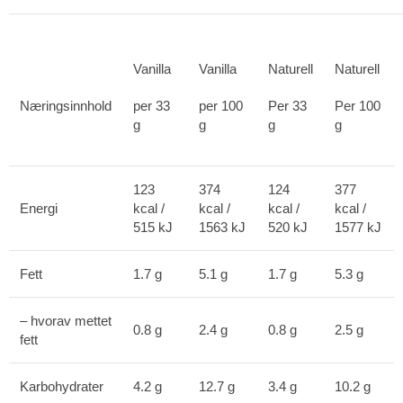
Vanilla
Vanilla
Naturell
Naturell
Næringsinnhold
per 33
per 100
Per 33
Per 100
g
g
g
g
123
374
124
377
Energi
kcal /
kcal /
kcal /
kcal /
515 kJ
1563 kJ
520 kJ
1577 kJ
Fett
1.7 g
5.1 g
1.7 g
5.3 g
– hvorav mettet
0.8 g
2.4 g
0.8 g
2.5 g
fett
Karbohydrater
4.2 g
12.7 g
3.4 g
10.2 g