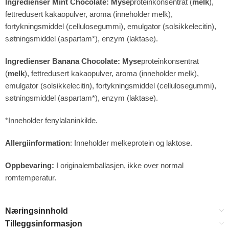
Ingredienser Mint Chocolate: Myse
proteinkonsentrat (
melk
),
fettredusert kakaopulver, aroma (inneholder melk),
fortykningsmiddel (cellulosegummi), emulgator (solsikkelecitin),
søtningsmiddel (aspartam*), enzym (laktase).
Ingredienser Banana Chocolate: Myse
proteinkonsentrat
(
melk
), fettredusert kakaopulver, aroma (inneholder melk),
emulgator (solsikkelecitin), fortykningsmiddel (cellulosegummi),
søtningsmiddel (aspartam*), enzym (laktase).
*Inneholder fenylalaninkilde.
Allergiinformation
: Inneholder melkeprotein og laktose.
Oppbevaring:
I originalemballasjen, ikke over normal
romtemperatur.
Næringsinnhold
Tilleggsinformasjon