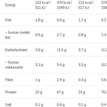
122 kcal /
370 kcal /
123 kcal /
374
Energi
511 kJ
1549 kJ
517 kJ
156
Fett
1,8 g
5.6 g
1.7 g
5.2
– hvorav mettet
0.9 g
2.7 g
0.8 g
2.4
fett
Karbohydrater
3.8 g
11.5 g
3.7 g
11.
– hvorav
3.1 g
9.4 g
3.3 g
10.
sukkerarter
Fiber
1 g
2.9 g
0.3 g
0.8
Protein
22 g
67 g
23 g
70.
Salt
0.1 g
0.4 g
0.1 g
0.4