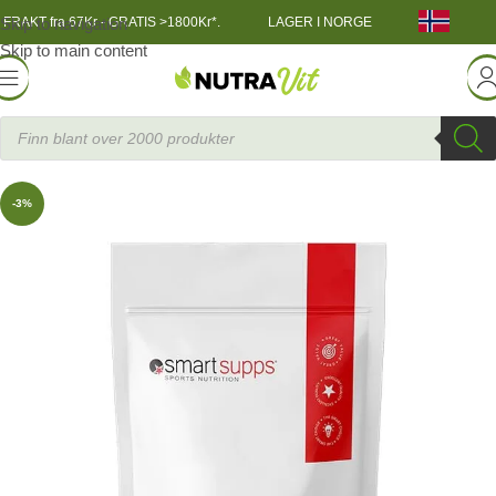
Skip to navigation
FRAKT fra 67Kr - GRATIS >1800Kr*.
LAGER I NORGE
Skip to main content
TRENINGSNÆRING
»
Myseprotein 1 kg
SmartSup
-3%