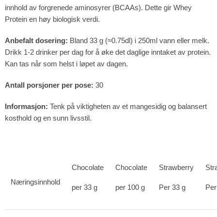
innhold av forgrenede aminosyrer (BCAAs). Dette gir Whey
Protein en høy biologisk verdi.
Anbefalt dosering:
Bland 33 g (≈0.75dl) i 250ml vann eller melk.
Drikk 1-2 drinker per dag for å øke det daglige inntaket av protein.
Kan tas når som helst i løpet av dagen.
Antall porsjoner per pose:
30
Informasjon:
Tenk på viktigheten av et mangesidig og balansert
kosthold og en sunn livsstil.
Chocolate
Chocolate
Strawberry
Str
Næringsinnhold
per 33 g
per 100 g
Per 33 g
Per