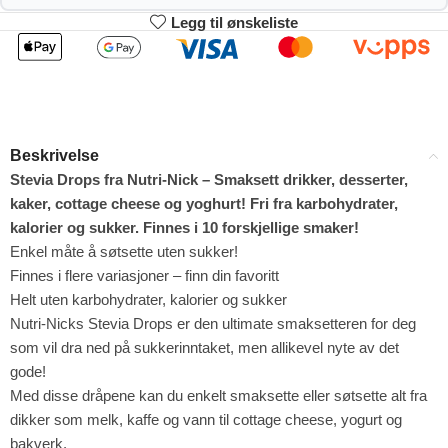
Legg til ønskeliste
2
3-4
78.21
77.42
kr
kr
1%
2%
5-9
10+
75.84
71.89
kr
kr
Beskrivelse
4%
9%
Stevia Drops fra Nutri-Nick – Smaksett drikker, desserter,
kaker, cottage cheese og yoghurt! Fri fra karbohydrater,
kalorier og sukker. Finnes i 10 forskjellige smaker!
Enkel måte å søtsette uten sukker!
Finnes i flere variasjoner – finn din favoritt
Helt uten karbohydrater, kalorier og sukker
Nutri-Nicks Stevia Drops er den ultimate smaksetteren for deg
som vil dra ned på sukkerinntaket, men allikevel nyte av det
gode!
Med disse dråpene kan du enkelt smaksette eller søtsette alt fra
dikker som melk, kaffe og vann til cottage cheese, yogurt og
bakverk.