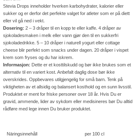
Stevia Drops inneholder hverken karbohydrater, kalorier eller
sukker og er derfor det perfekte valget for atleter som er på diett
eller vil gå ned i vekt.
Dosering:
2 – 3 dråper til en kopp te eller kaffe. 4 dråper av
sjokoladesmaken i melk eller vann gjør den til en sukkerfri
sjokoladedrikke. 5 – 10 dråper i naturell yogurt eller cottage
cheese blir perfekt som snacks under dagen. 20 dråper i vispet
krem som fryses og du har iskrem.
Informasjon:
Dette er et kosttilskudd og bør ikke brukes som et
alternativ til en variert kost. Anbefalt daglig dose bør ikke
overskrides. Oppbevares utilgjengelig for små barn. Tenk på
viktigheten av et allsidig og balansert kosthold og en sunn livsstil.
Produktet er ment for friske personer over 18 år. Hvis Du er
gravid, ammende, lider av sykdom eller medisineres bør Du alltid
rådføre med lege innen Du bruker produktet.
Näringsinnehåll
per 100 cl