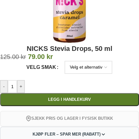
NICKS Stevia Drops, 50 ml
79.00
kr
125.00
kr
VELG SMAK
-
+
LEGG I HANDLEKURV
SJEKK PRIS OG LAGER I FYSISK BUTIKK
KJØP FLER – SPAR MER (RABATT)