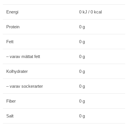
Energi
0 kJ / 0 kcal
Protein
0 g
Fett
0 g
– varav mättat fett
0 g
Kolhydrater
0 g
– varav sockerarter
0 g
Fiber
0 g
Salt
0 g