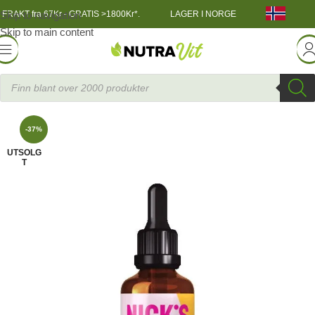
Skip to navigation
FRAKT fra 67Kr - GRATIS >1800Kr*.
LAGER I NORGE
Skip to main content
Funksjonell Mat
»
NICKS Stevia Drops, 50 ml
Nick
-37%
UTSOLG
T