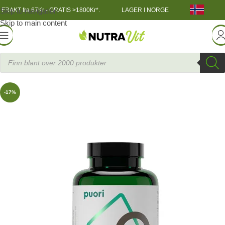
Skip to navigation
FRAKT fra 67Kr - GRATIS >1800Kr*.
LAGER I NORGE
Skip to main content
 Workout
»
Post-Workout Recovery
»
O3 Omega-3, 120 kapsler
Puor
-17%