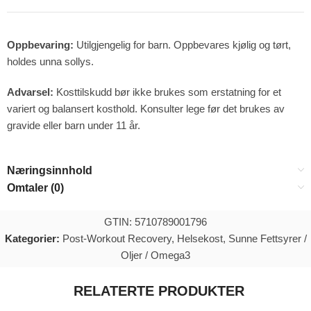
Oppbevaring:
Utilgjengelig for barn. Oppbevares kjølig og tørt,
holdes unna sollys.
Advarsel:
Kosttilskudd bør ikke brukes som erstatning for et
variert og balansert kosthold. Konsulter lege før det brukes av
gravide eller barn under 11 år.
Næringsinnhold
Omtaler (0)
GTIN: 5710789001796
Kategorier:
Post-Workout Recovery
,
Helsekost
,
Sunne Fettsyrer /
Oljer / Omega3
RELATERTE PRODUKTER