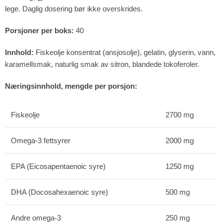
lege. Daglig dosering bør ikke overskrides.
Porsjoner per boks:
40
Innhold:
Fiskeolje konsentrat (ansjosolje), gelatin, glyserin, vann,
karamellsmak, naturlig smak av sitron, blandede tokoferoler.
Næringsinnhold, mengde per porsjon:
Fiskeolje
2700 mg
Omega-3 fettsyrer
2000 mg
EPA (Eicosapentaenoic syre)
1250 mg
DHA (Docosahexaenoic syre)
500 mg
Andre omega-3
250 mg