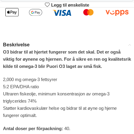
Legg til ønskeliste
2
3-4
492.03
487.06
kr
kr
1%
2%
5-9
10+
477.12
452.27
kr
kr
Beskrivelse
4%
9%
O3 bidrar til at hjertet fungerer som det skal. Det er også
viktig for øynene og hjernen. For å sikre en ren og kvalitetsrik
kilde til omega-3 blir Puori O3 laget av små fisk.
2,000 mg omega-3 fettsyrer
5:2 EPA/DHA ratio
Ultraren fiskeolje, minimum konsentrasjon av omega-3
triglycerides 74%
Støtter kardiovaskulær helse og bidrar til at øyne og hjerne
fungerer optimalt.
Antal doser per förpackning:
40.