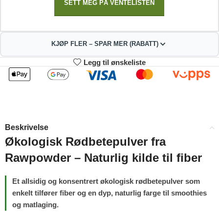
SETT MEG PÅ VENTELISTEN
KJØP FLER – SPAR MER (RABATT)
Legg til ønskeliste
2
3-4
167.31
165.62
kr
kr
1%
2%
5-9
10+
162.24
153.79
kr
kr
Beskrivelse
4%
9%
Økologisk Rødbetepulver fra
Rawpowder – Naturlig kilde til fiber
Et allsidig og konsentrert økologisk rødbetepulver som
enkelt tilfører fiber og en dyp, naturlig farge til smoothies
og matlaging.