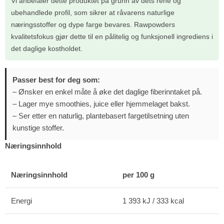
Vi anbefaler dette produktet på grunn av dets rene og
ubehandlede profil, som sikrer at råvarens naturlige
næringsstoffer og dype farge bevares. Rawpowders
kvalitetsfokus gjør dette til en pålitelig og funksjonell ingrediens i
det daglige kostholdet.
Passer best for deg som:
– Ønsker en enkel måte å øke det daglige fiberinntaket på.
– Lager mye smoothies, juice eller hjemmelaget bakst.
– Ser etter en naturlig, plantebasert fargetilsetning uten
kunstige stoffer.
Næringsinnhold
Næringsinnhold
per 100 g
Energi
1 393 kJ / 333 kcal