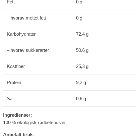
Fett
0 g
– hvorav mettet fett
0 g
Karbohydrater
72,4 g
– hvorav sukkerarter
50,6 g
Kostfiber
25,3 g
Protein
9,2 g
Salt
0,6 g
Ingredienser:
100 % økologisk rødbetepulver.
Anbefalt bruk: