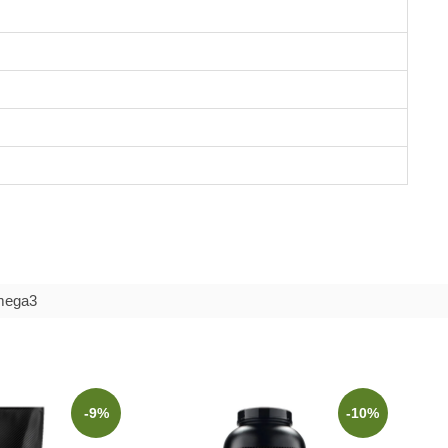
Omega3
-9%
-10%