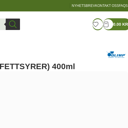
NYHETSBREV
KONTAKT OSS
FAQS
LOGIN / REGISTER
0.00
KR
 (FETTSYRER) 400ml