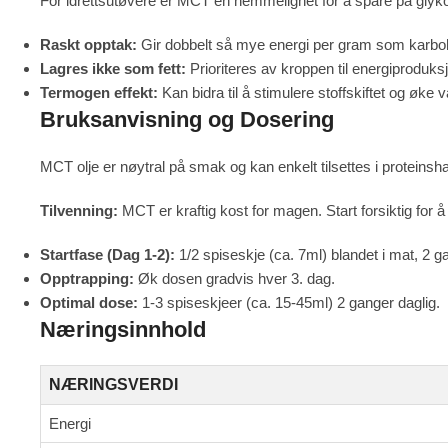
For idrettsutøvere er MCT en hemmelighet for å spare på glyk
Raskt opptak:
Gir dobbelt så mye energi per gram som karboh
Lagres ikke som fett:
Prioriteres av kroppen til energiproduksj
Termogen effekt:
Kan bidra til å stimulere stoffskiftet og øk
Bruksanvisning og Dosering
MCT olje er nøytral på smak og kan enkelt tilsettes i proteinsh
Tilvenning:
MCT er kraftig kost for magen. Start forsiktig for 
Startfase (Dag 1-2):
1/2 spiseskje (ca. 7ml) blandet i mat, 2 g
Opptrapping:
Øk dosen gradvis hver 3. dag.
Optimal dose:
1-3 spiseskjeer (ca. 15-45ml) 2 ganger daglig.
Næringsinnhold
NÆRINGSVERDI
Energi