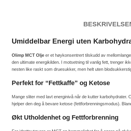
BESKRIVELSE
Umiddelbar Energi uten Karbohydra
Olimp MCT Olje
er et høykonsentrert tilskudd av mellomlange
den ultimate energikilden. I motsetning til vanlig fett, trenger i
nesten like raskt som druesukker, men helt uten blodsukkersti
Perfekt for “Fettkaffe” og Ketose
Mange sliter med lavt energinivå når de kutter karbohydrater. Ol
hjelper den deg å bevare ketose (fettforbrenningsmodus). Bland
Økt Utholdenhet og Fettforbrenning