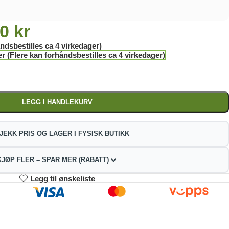
00
kr
ndsbestilles ca 4 virkedager)
r (Flere kan forhåndsbestilles ca 4 virkedager)
LEGG I HANDLEKURV
JEKK PRIS OG LAGER I FYSISK BUTIKK
KJØP FLER – SPAR MER (RABATT)
Legg til ønskeliste
3-4
5-9
10+
07.72
301.44
285.74
kr
kr
kr
2%
4%
9%