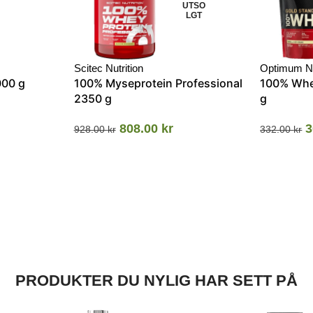
UTSO
LGT
Scitec Nutrition
Optimum Nu
000 g
100% Myseprotein Professional
100% Whe
2350 g
g
808.00
kr
3
928.00
kr
332.00
kr
PRODUKTER DU NYLIG HAR SETT PÅ