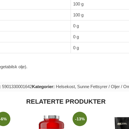
100 g
100 g
0 g
0 g
0 g
etabilsk olje).
: 5901330001642
Kategorier:
Helsekost
,
Sunne Fettsyrer / Oljer / 
RELATERTE PRODUKTER
-6%
-13%