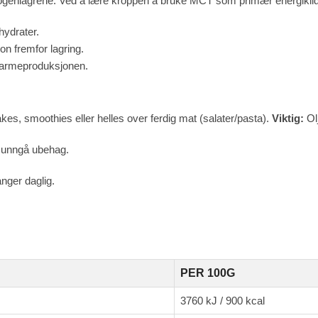
ogenlagrene. Ved å lære kroppen å bruke MCT som primær energikilde
ydrater.
on fremfor lagring.
e varmeproduksjonen.
akes, smoothies eller helles over ferdig mat (salater/pasta).
Viktig:
Ol
å unngå ubehag.
anger daglig.
PER 100G
3760 kJ / 900 kcal