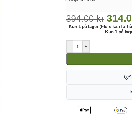
314.
394.00
kr
Kun 1 på lager (Flere kan forhå
Kun 1 på lage
-
+
S
2
310.86
3
kr
1%