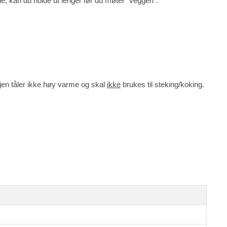
, kan du holde ut lenger før du møter “veggen”.
jen tåler ikke høy varme og skal
ikke
brukes til steking/koking.