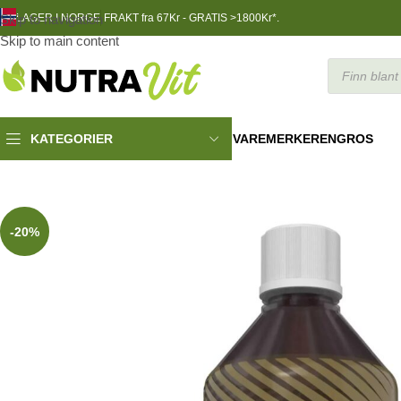
Skip to navigation
LAGER I NORGE
FRAKT fra 67Kr - GRATIS >1800Kr*.
Skip to main content
VAREMERKER
ENGROS
KATEGORIER
Helsekost
»
Olimp MCT olje (FETTSYRER) 400ml
-20%