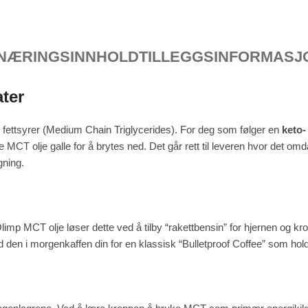
NÆRINGSINNHOLD
TILLEGGSINFORMASJ
ter
 fettsyrer (Medium Chain Triglycerides). For deg som følger en
keto-
kke MCT olje galle for å brytes ned. Det går rett til leveren hvor det om
gning.
imp MCT olje løser dette ved å tilby “rakettbensin” for hjernen og kro
 den i morgenkaffen din for en klassisk “Bulletproof Coffee” som hold