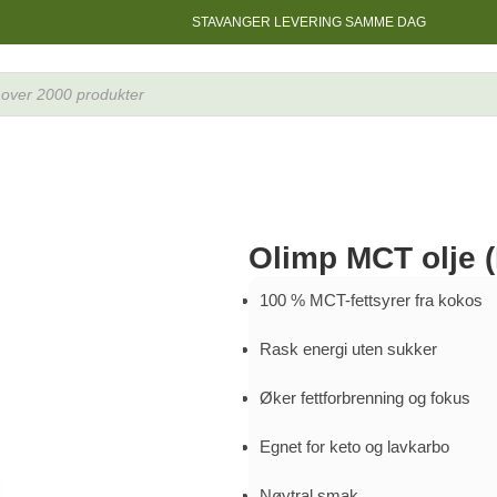
STAVANGER LEVERING SAMME DAG
Olimp MCT olje
100 % MCT-fettsyrer fra kokos
Rask energi uten sukker
Øker fettforbrenning og fokus
Egnet for keto og lavkarbo
Nøytral smak