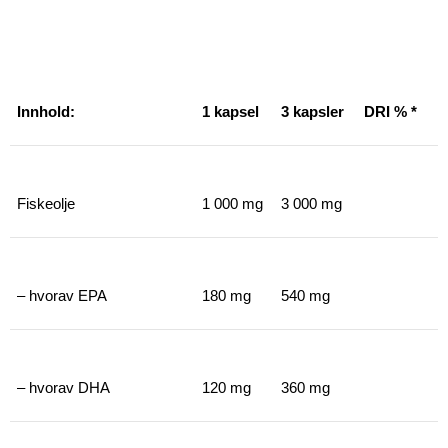
Innhold:
1 kapsel
3 kapsler
DRI % *
Fiskeolje
1 000 mg
3 000 mg
– hvorav EPA
180 mg
540 mg
– hvorav DHA
120 mg
360 mg