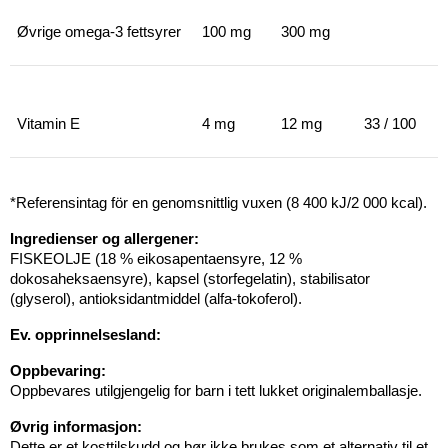
Øvrige omega-3 fettsyrer
100 mg
300 mg
Vitamin E
4 mg
12 mg
33 / 100
*Referensintag för en genomsnittlig vuxen (8 400 kJ/2 000 kcal).
Ingre
dienser og allergener:
FISKEOLJE (18 % eikosapentaensyre, 12 %
dokosaheksaensyre), kapsel (storfegelatin), stabilisator
(glyserol), antioksidantmiddel (alfa-tokoferol).
Ev. opprinnelsesland:
Oppbevaring:
Oppbevares utilgjengelig for barn i tett lukket originalemballasje.
Øvrig informasjon:
Dette er et kosttilskudd og bør ikke brukes som et alternativ til et