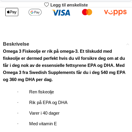
Legg til ønskeliste
2
3-4
150.48
148.96
kr
kr
1%
2%
5-9
10+
145.92
138.32
kr
kr
Beskrivelse
4%
9%
Omega 3 Fiskeolje er rik på omega-3. Et tilskudd med
fiskeolje er dermed perfekt hvis du vil forsikre deg om at du
får i deg nok av de essensielle fettsyrene EPA og DHA. Med
Omega 3 fra Swedish Supplements får du i deg 540 mg EPA
og 360 mg DHA per dag.
·
Ren fiskeolje
·
Rik på EPA og DHA
·
Varer i 40 dager
·
Med vitamin E