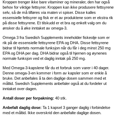
Kroppen trenger ikke bare vitaminer og mineraler, den har også
behov for viktige fettsyrer. Kroppen kan ikke produsere fettsyrene
selv, så de må tilføres via maten vi spiser. Disse kalles
essensielle fettsyrer og fisk er et av produktene som er ekstra rik
på disse fettsyrene. Et tilskudd er et bra og enkelt valg om du
ønsker du å øke inntaket av omega-3.
Omega 3 fra Swedish Supplements inneholder fiskeolje som er
rik på de essensielle fettsyrene EPA og DHA. Disse fettsyrene
bidrar til hjertets normale funksjon når du får i deg minst 250 mg
EPA og DHA per dag. DHA bidrar også til hjernen og øynenes
normale funksjon ved et daglig inntak på 250 mg.
Med Omega-3-kapslene får du et forbruk som varer i 40 dager.
Denne omega-3-en kommer i form av kapsler som er enkle å
bruke. Det anbefales å ta den daglige dosen sammen med et
måltid. Swedish Supplements anbefaler også at du fordeler ut
inntaket over dagen.
Antall doser per forpakning:
40 stk.
Anbefalt daglig dose:
Ta 1 kapsel 3 ganger daglig i forbindelse
med et måltid. Ikke overskrid den anbefalte daglige dosen.