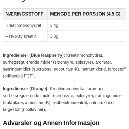
NÆRINGSSTOFF
MENGDE PER PORSJON (4.5 G)
Kreatinmonohydrat
3.4g
– Hvorav kreatin
3.0g
Ingredienser (Blue Raspberry):
Kreatinmonohydrat,
surhetsregulerende midler (sitronsyre, eplesyre), aromaer,
søtningsmidler (sukralose, acesulfam-K), natriumklorid, fargestoff
(brilliantblå FCF).
Ingredienser (Orange):
Kreatinmonohydrat, aromaer,
surhetsregulerende midler (sitronsyre, eplesyre), søtningsmidler
(sukralose, acesulfam-K), rødbetekonsentrat, natriumklorid,
fargestoff (riboflaviner).
Advarsler og Annen Informasjon