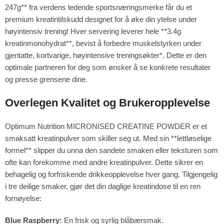
247g** fra verdens ledende sportsnæringsmerke får du et
premium kreatintilskudd designet for å øke din ytelse under
høyintensiv trening! Hver servering leverer hele **3.4g
kreatinmonohydrat**, bevist å forbedre muskelstyrken under
gjentatte, kortvarige, høyintensive treningsøkter*. Dette er den
optimale partneren for deg som ønsker å se konkrete resultater
og presse grensene dine.
Overlegen Kvalitet og Brukeropplevelse
Optimum Nutrition MICRONISED CREATINE POWDER er et
smaksatt kreatinpulver som skiller seg ut. Med sin **lettløselige
formel** slipper du unna den sandete smaken eller teksturen som
ofte kan forekomme med andre kreatinpulver. Dette sikrer en
behagelig og forfriskende drikkeopplevelse hver gang. Tilgjengelig
i tre deilige smaker, gjør det din daglige kreatindose til en ren
fornøyelse:
Blue Raspberry:
En frisk og syrlig blåbærsmak.