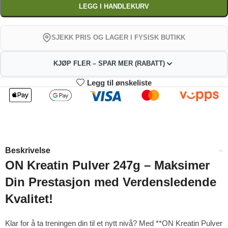
LEGG I HANDLEKURV
SJEKK PRIS OG LAGER I FYSISK BUTIKK
KJØP FLER – SPAR MER (RABATT)
Legg til ønskeliste
2
3-4
226.71
224.42
kr
kr
1%
2%
5-9
10+
219.84
208.39
kr
kr
Beskrivelse
4%
9%
ON Kreatin Pulver 247g – Maksimer
Din Prestasjon med Verdensledende
Kvalitet!
Klar for å ta treningen din til et nytt nivå? Med **ON Kreatin Pulver