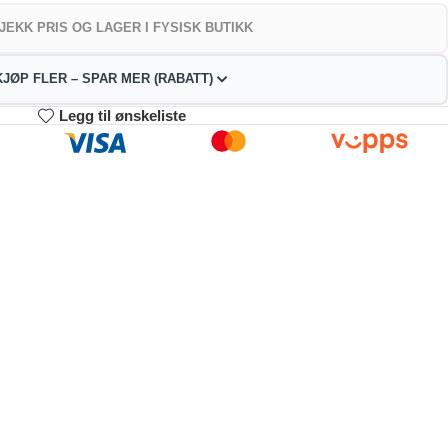
JEKK PRIS OG LAGER I FYSISK BUTIKK
KJØP FLER – SPAR MER (RABATT)
Legg til ønskeliste
3-4
5-9
10+
117.60
115.20
109.20
kr
kr
kr
2%
4%
9%