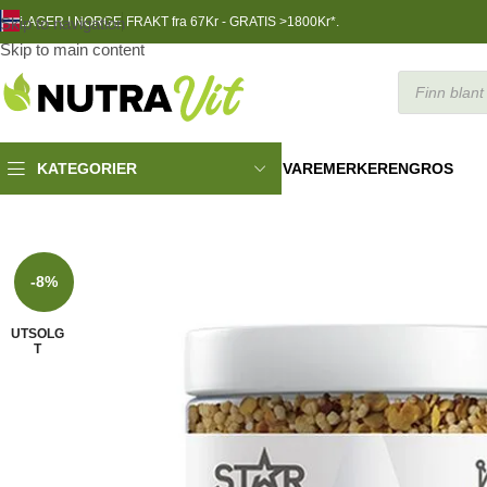
Skip to navigation
LAGER I NORGE
FRAKT fra 67Kr - GRATIS >1800Kr*.
Skip to main content
VAREMERKER
ENGROS
KATEGORIER
Funksjonell Mat
»
Protein Muesli, 375 g
-8%
UTSOLG
T