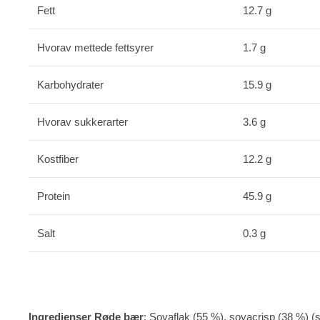
Fett
12.7 g
Hvorav mettede fettsyrer
1.7 g
Karbohydrater
15.9 g
Hvorav sukkerarter
3.6 g
Kostfiber
12.2 g
Protein
45.9 g
Salt
0.3 g
Ingredienser Røde bær
: Soyaflak (55 %), soyacrisp (38 %) (s