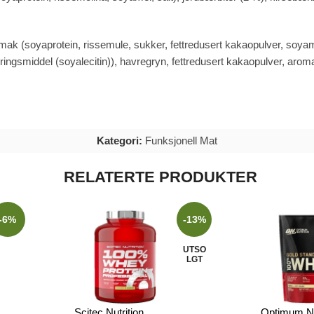
ak (soyaprotein, rissemule, sukker, fettredusert kakaopulver, soyam
ingsmiddel (soyalecitin)), havregryn, fettredusert kakaopulver, arom
Kategori:
Funksjonell Mat
RELATERTE PRODUKTER
-6%
-13%
UTSO
LGT
Scitec Nutrition
Optimum Nu