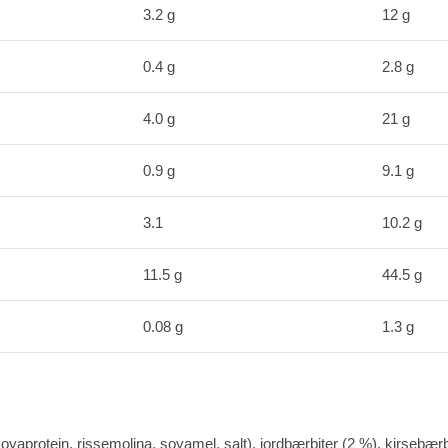
3.2 g
12 g
0.4 g
2.8 g
4.0 g
21 g
0.9 g
9.1 g
3.1
10.2 g
11.5 g
44.5 g
0.08 g
1.3 g
oyaprotein, rissemolina, soyamel, salt), jordbærbiter (2 %), kirsebærbi