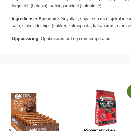
fargestoff (betanin), søtningsmiddel (sukralose).
Ingredienser Sjokolade
: Soyaflak, soyacrisp med sjokoladesm
salt), sjokoladechips (sukker, kakaopasta, kakaosmør, emulger
Oppbevaring
: Oppbevares tørt og i romtemperatur.
Proteinfabrikken