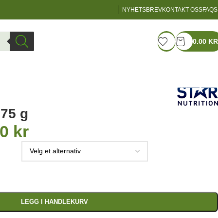
NYHETSBREV
KONTAKT OSS
FAQS
LOGIN / REGISTER
0.00
KR
375 g
00
kr
LEGG I HANDLEKURV