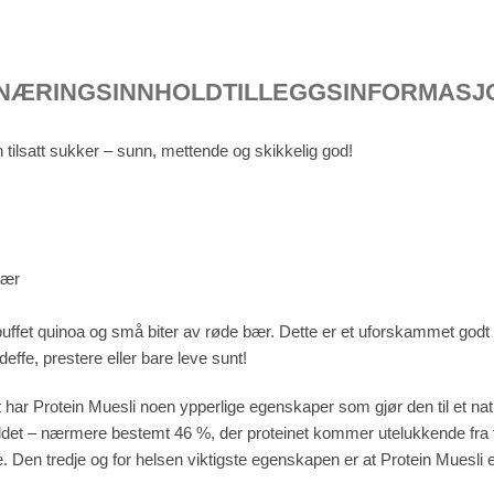
NÆRINGSINNHOLD
TILLEGGSINFORMASJ
en tilsatt sukker – sunn, mettende og skikkelig god!
bær
puffet quinoa og små biter av røde bær. Dette er et uforskammet godt p
ffe, prestere eller bare leve sunt!
r Protein Muesli noen ypperlige egenskaper som gjør den til et natur
ldet – nærmere bestemt 46 %, der proteinet kommer utelukkende fra full
. Den tredje og for helsen viktigste egenskapen er at Protein Muesli er 