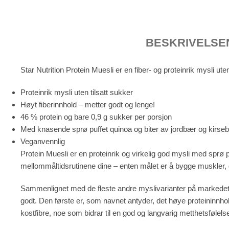
BESKRIVELSE
Star Nutrition Protein Muesli er en fiber- og proteinrik mysli ut
Proteinrik mysli uten tilsatt sukker
Høyt fiberinnhold – metter godt og lenge!
46 % protein og bare 0,9 g sukker per porsjon
Med knasende sprø puffet quinoa og biter av jordbær og kirse
Veganvennlig
Protein Muesli er en proteinrik og virkelig god mysli med sprø 
mellommåltidsrutinene dine – enten målet er å bygge muskler, de
Sammenlignet med de fleste andre myslivarianter på markedet ha
godt. Den første er, som navnet antyder, det høye proteininnho
kostfibre, noe som bidrar til en god og langvarig metthetsfølelse