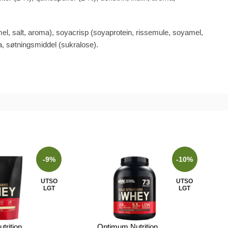
el, salt, aroma), soyacrisp (soyaprotein, rissemule, soyamel,
a, søtningsmiddel (sukralose).
-9%
-10%
UTSO
UTSO
LGT
LGT
trition
Optimum Nutrition