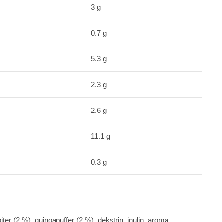
3 g
0.7 g
5.3 g
2.3 g
2.6 g
11.1 g
0.3 g
ter (2 %), quinoapuffer (2 %), dekstrin, inulin, aroma,