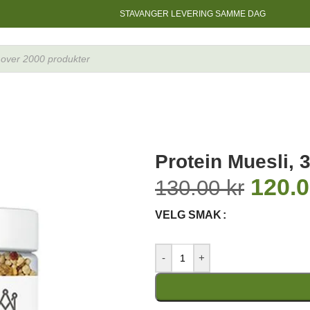
STAVANGER LEVERING SAMME DAG
Protein Muesli, 
120.
130.00
kr
VELG SMAK
-
+