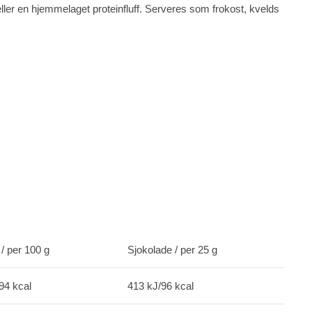
ler en hjemmelaget proteinfluff. Serveres som frokost, kvelds
/ per 100 g
Sjokolade / per 25 g
94 kcal
413 kJ/96 kcal