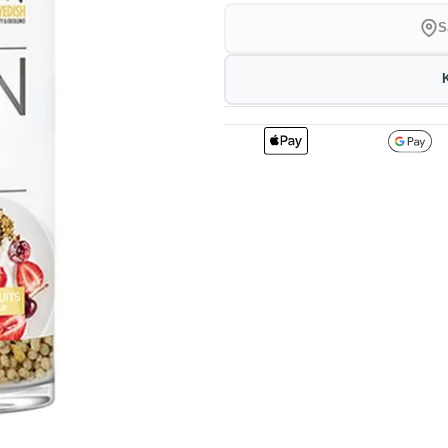
S
2
118.80
kr
1%