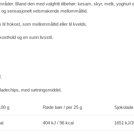
der. Bland den med valgfritt tilbehør: kesam, skyr, melk, yoghurt el
ikt og sensasjonelt velsmakende mellommåltid.
til frokost, som mellommåltid eller til kvelds.
 kosthold og en sunn livsstil.
.
ladechips, med søtningsmiddel.
100 g
Røde bær / per 25 g
Sjokolade 
al
404 kJ / 96 kcal
1651 kJ/3