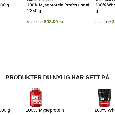
000 g
100% Myseprotein Professional
100% Whe
2350 g
g
808.00
kr
3
928.00
kr
332.00
kr
PRODUKTER DU NYLIG HAR SETT PÅ
000 g
100% Myseprotein
100% Whe