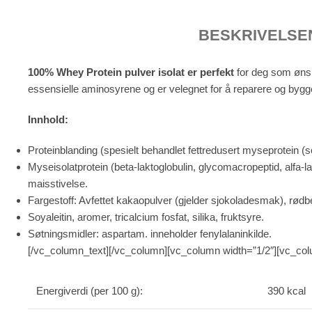
BESKRIVELSE
100% Whey Protein pulver isolat er perfekt
for deg som ønske
essensielle aminosyrene og er velegnet for å reparere og byg
Innhold:
Proteinblanding (spesielt behandlet fettredusert myseprotein (som
Myseisolatprotein (beta-laktoglobulin, glycomacropeptid, alfa-la
maisstivelse.
Fargestoff: Avfettet kakaopulver (gjelder sjokoladesmak), rødb
Soyaleitin, aromer, tricalcium fosfat, silika, fruktsyre.
Søtningsmidler: aspartam. inneholder fenylalaninkilde.
[/vc_column_text][/vc_column][vc_column width=”1/2″][vc_colu
Energiverdi (per 100 g):
390 kcal