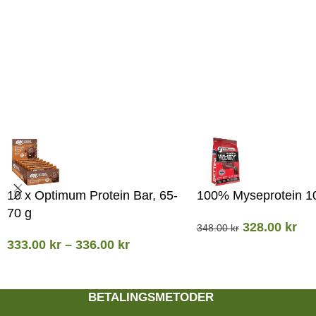
10 x Optimum Protein Bar, 65-
100% Myseprotein 1
70 g
328.00
kr
348.00
kr
333.00
kr
–
336.00
kr
BETALINGSMETODER