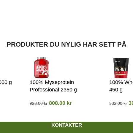
PRODUKTER DU NYLIG HAR SETT PÅ
000 g
100% Myseprotein
100% Whe
Professional 2350 g
450 g
808.00
kr
3
928.00
kr
332.00
kr
KONTAKTER