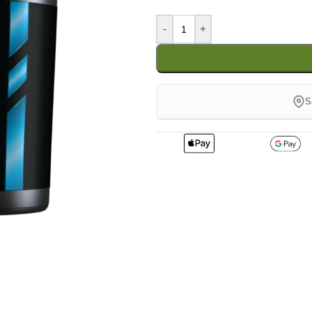
-
+
S