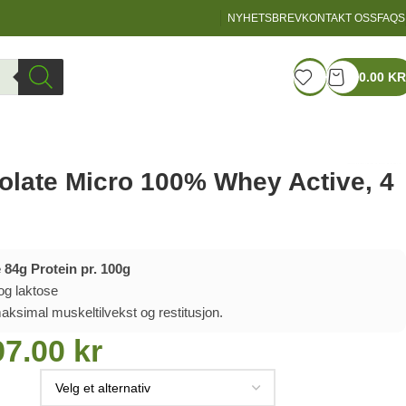
NYHETSBREV
KONTAKT OSS
FAQS
LOGIN / REGISTER
0.00
KR
solate Micro 100% Whey Active, 4
 84g Protein pr. 100g
og laktose
maksimal muskeltilvekst og restitusjon.
97.00
kr