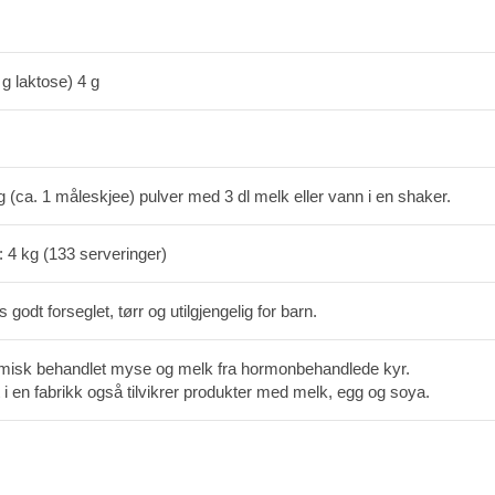
 g laktose) 4 g
g (ca. 1 måleskjee) pulver med 3 dl melk eller vann i en shaker.
: 4 kg (133 serveringer)
 godt forseglet, tørr og utilgjengelig for barn.
jemisk behandlet myse og melk fra hormonbehandlede kyr.
 i en fabrikk også tilvikrer produkter med melk, egg og soya.