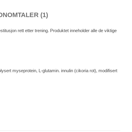
ON
OMTALER (1)
itusjon rett etter trening. Produktet inneholder alle de viktige
sert myseprotein, L-glutamin. innulin (cikoria rot), modifisert