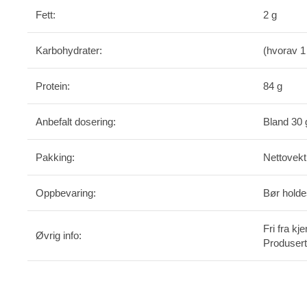
Fett:
2 g
Karbohydrater:
(hvorav 1
Protein:
84 g
Anbefalt dosering:
Bland 30 
Pakking:
Nettovekt
Oppbevaring:
Bør holdes
Fri fra k
Øvrig info:
Produsert