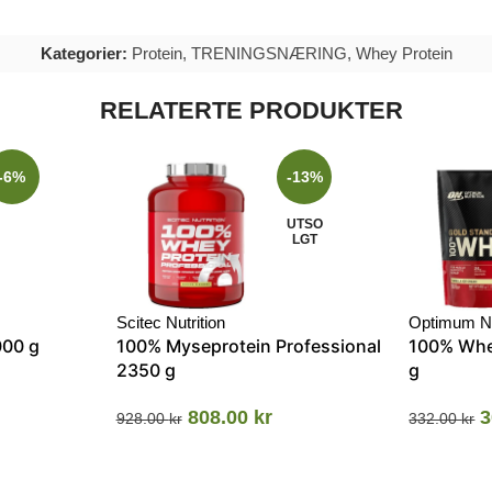
Kategorier:
Protein
,
TRENINGSNÆRING
,
Whey Protein
RELATERTE PRODUKTER
-6%
-13%
UTSO
LGT
Scitec Nutrition
Optimum Nu
000 g
100% Myseprotein Professional
100% Whe
2350 g
g
808.00
kr
3
928.00
kr
332.00
kr