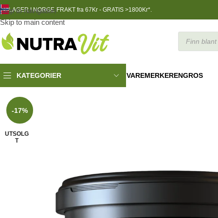
Skip to navigation
LAGER I NORGE
FRAKT fra 67Kr - GRATIS >1800Kr*.
Skip to main content
VAREMERKER
ENGROS
KATEGORIER
TRENINGSNÆRING
»
Protein
»
Protein pulver isolate Micro 100% 
-17%
UTSOLG
T