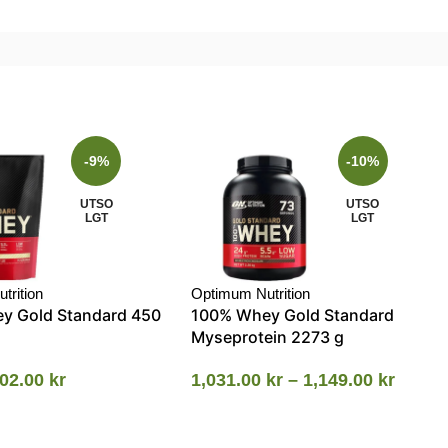
-9%
-10%
UTSO
UTSO
LGT
LGT
trition
Optimum Nutrition
y Gold Standard 450
100% Whey Gold Standard
Myseprotein 2273 g
02.00
kr
1,031.00
kr
–
1,149.00
kr