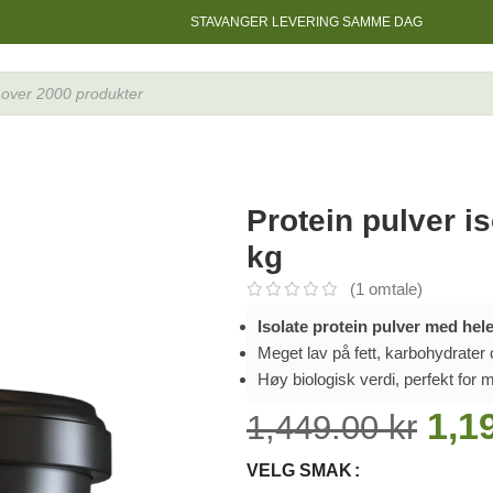
STAVANGER LEVERING SAMME DAG
Whey Active, 4 kg
Protein pulver i
kg
(
1
omtale)
Isolate protein pulver med hele
Meget lav på fett, karbohydrater 
Høy biologisk verdi, perfekt for 
1,1
1,449.00
kr
VELG SMAK