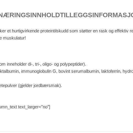
NÆRINGSINNHOLD
TILLEGGSINFORMASJ
r et hurtigvirkende proteintilskudd som støtter en rask og effektiv rest
ge muskulatur!
 inneholder di-, tri-, oligo- og polypeptider).
ktalbumin, immunoglobulin G, bovint serumalbumin, laktoferrin, hydroly
etepulver (gjelder jordbærsmak).
mn_text text_larger=”no”]