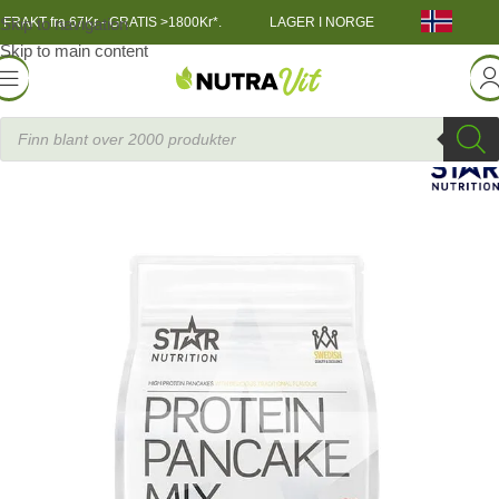
Skip to navigation
FRAKT fra 67Kr - GRATIS >1800Kr*.
LAGER I NORGE
Skip to main content
Funksjonell Mat
»
Proteinpannekaker 1 kg