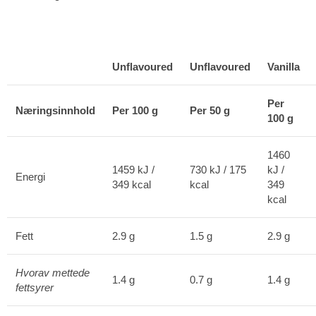
Unflavoured
Unflavoured
Vanilla
Per
Næringsinnhold
Per 100 g
Per 50 g
100 g
1460
1459 kJ /
730 kJ / 175
kJ /
Energi
349 kcal
kcal
349
kcal
Fett
2.9 g
1.5 g
2.9 g
Hvorav mettede
1.4 g
0.7 g
1.4 g
fettsyrer