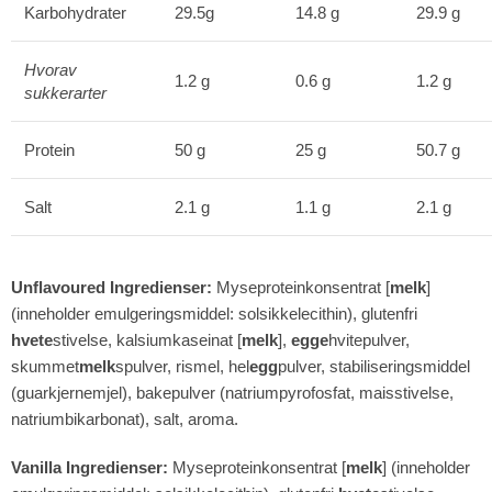
Karbohydrater
29.5g
14.8 g
29.9 g
Hvorav
1.2 g
0.6 g
1.2 g
sukkerarter
Protein
50 g
25 g
50.7 g
Salt
2.1 g
1.1 g
2.1 g
Unflavoured
Ingredienser:
Myseproteinkonsentrat [
melk
]
(inneholder emulgeringsmiddel: solsikkelecithin), glutenfri
hvete
stivelse, kalsiumkaseinat [
melk
],
egge
hvitepulver,
skummet
melk
spulver, rismel, hel
egg
pulver, stabiliseringsmiddel
(guarkjernemjel), bakepulver (natriumpyrofosfat, maisstivelse,
natriumbikarbonat), salt, aroma.
Vanilla Ingredienser:
Myseproteinkonsentrat [
melk
] (inneholder