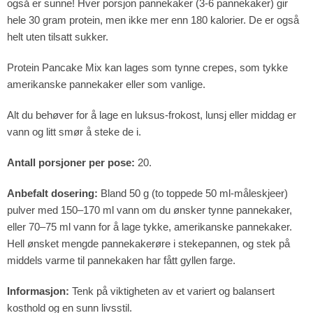
også er sunne! Hver porsjon pannekaker (3-6 pannekaker) gir
hele 30 gram protein, men ikke mer enn 180 kalorier. De er også
helt uten tilsatt sukker.
Protein Pancake Mix kan lages som tynne crepes, som tykke
amerikanske pannekaker eller som vanlige.
Alt du behøver for å lage en luksus-frokost, lunsj eller middag er
vann og litt smør å steke de i.
Antall porsjoner per pose:
20.
Anbefalt dosering:
Bland 50 g (to toppede 50 ml-måleskjeer)
pulver med 150–170 ml vann om du ønsker tynne pannekaker,
eller 70–75 ml vann for å lage tykke, amerikanske pannekaker.
Hell ønsket mengde pannekakerøre i stekepannen, og stek på
middels varme til pannekaken har fått gyllen farge.
Informasjon:
Tenk på viktigheten av et variert og balansert
kosthold og en sunn livsstil.