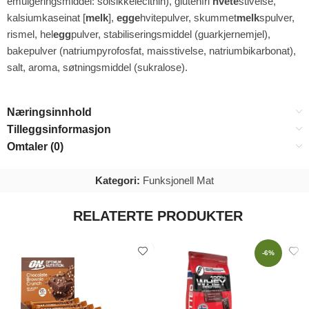
emulgeringsmiddel: solsikkelecithin), glutenfri
hvete
stivelse,
kalsiumkaseinat [
melk
],
egge
hvitepulver, skummet
melk
spulver,
rismel, hel
egg
pulver, stabiliseringsmiddel (guarkjernemjel),
bakepulver (natriumpyrofosfat, maisstivelse, natriumbikarbonat),
salt, aroma, søtningsmiddel (sukralose).
Næringsinnhold
Tilleggsinformasjon
Omtaler (0)
Kategori:
Funksjonell Mat
RELATERTE PRODUKTER
-6%