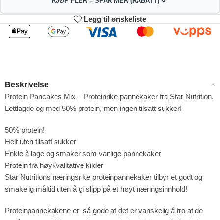
KJØP FLER – SPAR MER (RABATT)
Legg til ønskeliste
2
3-4
305.91
302.82
kr
kr
1%
2%
5-9
10+
296.64
281.19
kr
kr
Beskrivelse
4%
9%
Protein Pancakes Mix – Proteinrike pannekaker fra Star Nutrition.
Lettlagde og med 50% protein, men ingen tilsatt sukker!
50% protein!
Helt uten tilsatt sukker
Enkle å lage og smaker som vanlige pannekaker
Protein fra høykvalitative kilder
Star Nutritions næringsrike proteinpannekaker tilbyr et godt og
smakelig måltid uten å gi slipp på et høyt næringsinnhold!
Proteinpannekakene er så gode at det er vanskelig å tro at de